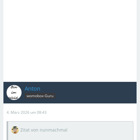
Anton
womobox-Guru
4. März 2026 um 08:43
Zitat von nunmachmal