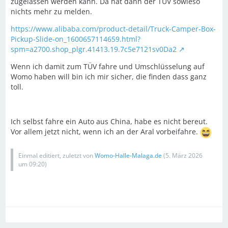
zugelassen werden kann. Da hat dann der TÜV sowieso
nichts mehr zu melden.
https://www.alibaba.com/product-detail/Truck-Camper-Box-
Pickup-Slide-on_1600657114659.html?
spm=a2700.shop_plgr.41413.19.7c5e7121sv0Da2
Wenn ich damit zum TÜV fahre und Umschlüsselung auf
Womo haben will bin ich mir sicher, die finden dass ganz
toll.
Ich selbst fahre ein Auto aus China, habe es nicht bereut.
Vor allem jetzt nicht, wenn ich an der Aral vorbeifahre.
Einmal editiert, zuletzt von
Womo-Halle-Malaga.de
(
5. März 2026
um 09:20
)