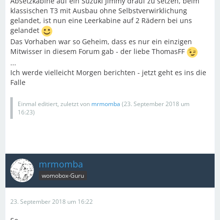
Absetzkabine auf ein Suzuki Jimmy drauf zu setzen, beim
klassischen T3 mit Ausbau ohne Selbstverwirklichung
gelandet, ist nun eine Leerkabine auf 2 Rädern bei uns
gelandet
Das Vorhaben war so Geheim, dass es nur ein einzigen
Mitwisser in diesem Forum gab - der liebe ThomasFF
...
Ich werde vielleicht Morgen berichten - jetzt geht es ins die
Falle
Einmal editiert, zuletzt von
mrmomba
(
23. September 2018 um
16:23
)
mrmomba
womobox-Guru
23. September 2018 um 16:22