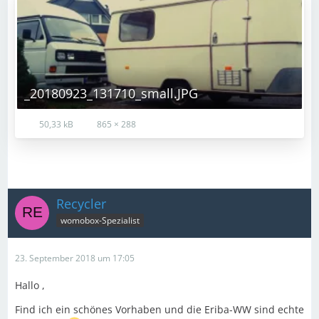
_20180923_131710_small.JPG
50,33 kB
865 × 288
Recycler
womobox-Spezialist
23. September 2018 um 17:05
Hallo ,
Find ich ein schönes Vorhaben und die Eriba-WW sind echte