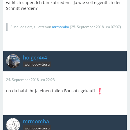
wirklich super. Ich bin zufrieden… Ja wie soll eigentlich der
Schnitt werden?
3 Mal editiert, zuletzt von
mrmomba
(
25. September 2018 um 07:07
)
holger4x4
womobox-Guru
24. September 2018 um 22:23
na da habt ihr ja einen tollen Bausatz gekauft
mrmomba
womobox-Guru