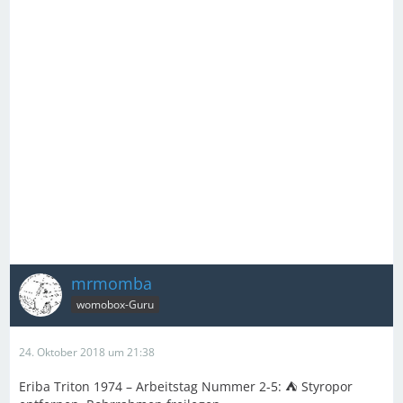
mrmomba
womobox-Guru
24. Oktober 2018 um 21:38
Eriba Triton 1974 – Arbeitstag Nummer 2-5: ⛺ Styropor