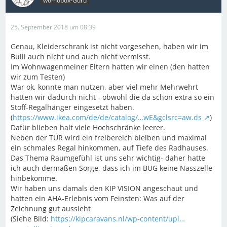
womobox-Guru
25. September 2018 um 08:39
Genau, Kleiderschrank ist nicht vorgesehen, haben wir im
Bulli auch nicht und auch nicht vermisst.
Im Wohnwagenmeiner Eltern hatten wir einen (den hatten
wir zum Testen)
War ok, konnte man nutzen, aber viel mehr Mehrwehrt
hatten wir dadurch nicht - obwohl die da schon extra so ein
Stoff-Regalhänger eingesetzt haben.
(
https://www.ikea.com/de/de/catalog/…wE&gclsrc=aw.ds
)
Dafür blieben halt viele Hochschränke leerer.
Neben der TÜR wird ein freibereich bleiben und maximal
ein schmales Regal hinkommen, auf Tiefe des Radhauses.
Das Thema Raumgefühl ist uns sehr wichtig- daher hatte
ich auch dermaßen Sorge, dass ich im BUG keine Nasszelle
hinbekomme.
Wir haben uns damals den KIP VISION angeschaut und
hatten ein AHA-Erlebnis vom Feinsten: Was auf der
Zeichnung gut aussieht
(Siehe Bild:
https://kipcaravans.nl/wp-content/upl…