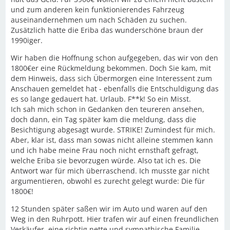
und zum anderen kein funktionierendes Fahrzeug
auseinandernehmen um nach Schäden zu suchen.
Zusätzlich hatte die Eriba das wunderschöne braun der
1990iger.
Wir haben die Hoffnung schon aufgegeben, das wir von den
1800€er eine Rückmeldung bekommen. Doch Sie kam, mit
dem Hinweis, dass sich Übermorgen eine Interessent zum
Anschauen gemeldet hat - ebenfalls die Entschuldigung das
es so lange gedauert hat. Urlaub. F**k! So ein Misst.
Ich sah mich schon in Gedanken den teureren ansehen,
doch dann, ein Tag später kam die meldung, dass die
Besichtigung abgesagt wurde. STRIKE! Zumindest für mich.
Aber, klar ist, dass man sowas nicht alleine stemmen kann
und ich habe meine Frau noch nicht ernsthaft gefragt,
welche Eriba sie bevorzugen würde. Also tat ich es. Die
Antwort war für mich überraschend. Ich musste gar nicht
argumentieren, obwohl es zurecht gelegt wurde: Die für
1800€!
12 Stunden später saßen wir im Auto und waren auf den
Weg in den Ruhrpott. Hier trafen wir auf einen freundlichen
Verkäufer, eine richtig nette und sympathische Familie –