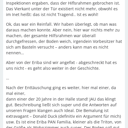
Inspektionen ergaben, dass der Hiflsrahmen gebrochen ist.
Das Vierkant unter der Tür existiert nicht mehr, obwohl es
im Inet heißt: das ist nicht Tragend.. Ist es wohl!
Ok, das war ein Reinfall. Wir haben überlegt, ob man was
daraus machen konnte. Aber nein, hier war nichts mehr zu
machen, der gesamte Hilfsrahmen war überall
durchgefressen, der Boden weich, irgendein Vorbesitzer hat
sich am Basteln versucht – anders kann man es nicht
nennen…
Aber von der Eriba sind wir angefixt - abgeschreckt hat es
uns nicht - es geht also weiter in der Geschichte.
…
Nach der Enttäuschung ging es weiter, hier mal einer, da
mal einer,
dann einer der 20 Jahre in der Halle stand! JAU das klingt
gut. Beschreibung ließt sich super und die Antworten auf
unseren Fragen klangen auch Ideal. Die Bemalung ist
extravagant – Donald Duck (definitiv ein Argument für mich)
usw. Es ist eine Eriba PAN Familia, kleiner als die Triton, von
der Größe als Wohnzimmer auch super. Der Boden soll gut