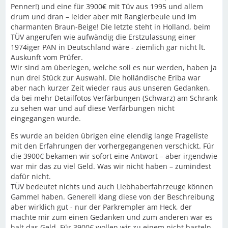
Penner!) und eine für 3900€ mit Tüv aus 1995 und allem
drum und dran – leider aber mit Rangierbeule und im
charmanten Braun-Beige! Die letzte steht in Holland, beim
TÜV angerufen wie aufwändig die Erstzulassung einer
1974iger PAN in Deutschland wäre - ziemlich gar nicht lt.
Auskunft vom Prüfer.
Wir sind am überlegen, welche soll es nur werden, haben ja
nun drei Stück zur Auswahl. Die holländische Eriba war
aber nach kurzer Zeit wieder raus aus unseren Gedanken,
da bei mehr Detailfotos Verfärbungen (Schwarz) am Schrank
zu sehen war und auf diese Verfärbungen nicht
eingegangen wurde.
Es wurde an beiden übrigen eine elendig lange Frageliste
mit den Erfahrungen der vorhergegangenen verschickt. Für
die 3900€ bekamen wir sofort eine Antwort – aber irgendwie
war mir das zu viel Geld. Was wir nicht haben – zumindest
dafür nicht.
TÜV bedeutet nichts und auch Liebhaberfahrzeuge können
Gammel haben. Generell klang diese von der Beschreibung
aber wirklich gut - nur der Parkrempler am Heck, der
machte mir zum einen Gedanken und zum anderen war es
halt das Geld. Für 3900€ wollen wir zu einem nicht basteln