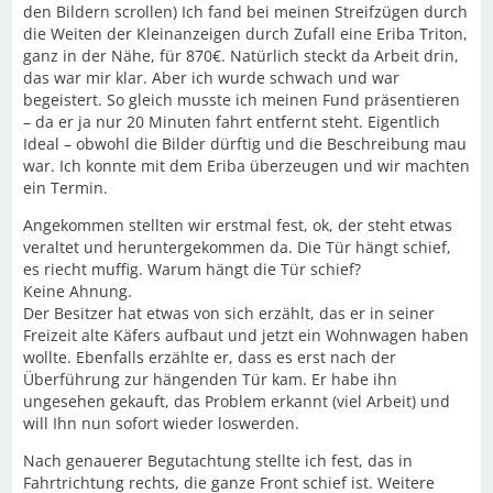
den Bildern scrollen) Ich fand bei meinen Streifzügen durch
die Weiten der Kleinanzeigen durch Zufall eine Eriba Triton,
ganz in der Nähe, für 870€. Natürlich steckt da Arbeit drin,
das war mir klar. Aber ich wurde schwach und war
begeistert. So gleich musste ich meinen Fund präsentieren
– da er ja nur 20 Minuten fahrt entfernt steht. Eigentlich
Ideal – obwohl die Bilder dürftig und die Beschreibung mau
war. Ich konnte mit dem Eriba überzeugen und wir machten
ein Termin.
Angekommen stellten wir erstmal fest, ok, der steht etwas
veraltet und heruntergekommen da. Die Tür hängt schief,
es riecht muffig. Warum hängt die Tür schief?
Keine Ahnung.
Der Besitzer hat etwas von sich erzählt, das er in seiner
Freizeit alte Käfers aufbaut und jetzt ein Wohnwagen haben
wollte. Ebenfalls erzählte er, dass es erst nach der
Überführung zur hängenden Tür kam. Er habe ihn
ungesehen gekauft, das Problem erkannt (viel Arbeit) und
will Ihn nun sofort wieder loswerden.
Nach genauerer Begutachtung stellte ich fest, das in
Fahrtrichtung rechts, die ganze Front schief ist. Weitere