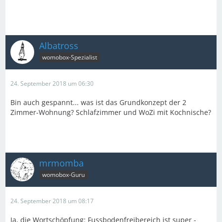
Albatross
womobox-Spezialist
24. September 2018 um 06:30
Bin auch gespannt... was ist das Grundkonzept der 2
Zimmer-Wohnung? Schlafzimmer und WoZi mit Kochnische?
mrmomba
womobox-Guru
24. September 2018 um 08:17
Ja, die Wortschöpfung: Fussbodenfreibereich ist super -