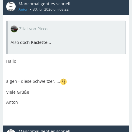
Manchmal geht es schnell
Anton
30. Juli 2026 um 08:22
Zitat von Picco
Also doch
Raclette...
Hallo
a geh - diese Schweitzer.....
Viele Grüße
Anton
Manchmal geht es schnell