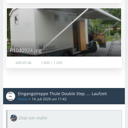
P1040924.jpg
649,45 kB
1.600 × 1.200
Eingangstreppe Thule Double Step .... Laufzeit
Anton
14. Juli 2026 um 11:42
Zitat von mafer