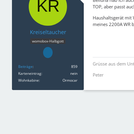
Belluna hab ich auch
TOP, aber passt auch
Haushaltsgerät mit 
meines 2200A WR be
Kreiseltaucher
womobox-Halbgott
Grüsse aus dem Unt
Beiträge
859
Karteneintrag
nein
Peter
Wohnkabine
Ormocar