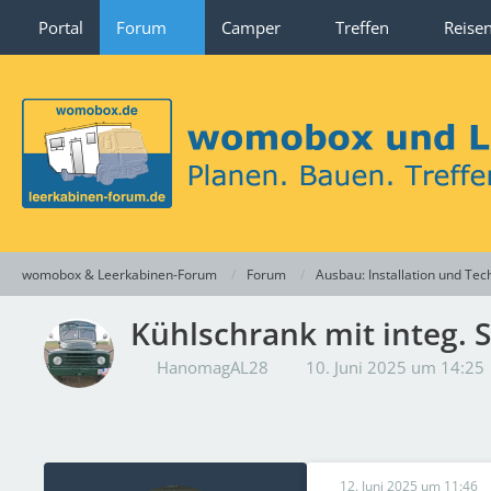
Portal
Forum
Camper
Treffen
Reise
womobox & Leerkabinen-Forum
Forum
Ausbau: Installation und Tec
Kühlschrank mit integ.
HanomagAL28
10. Juni 2025 um 14:25
12. Juni 2025 um 11:46