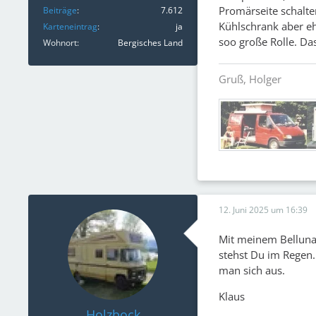
Promärseite schalt
Beiträge
7.612
Kühlschrank aber eh
Karteneintrag
ja
soo große Rolle. Da
Wohnort
Bergisches Land
Gruß, Holger
12. Juni 2025 um 16:39
Mit meinem Belluna 
stehst Du im Regen.
man sich aus.
Klaus
Holzbock