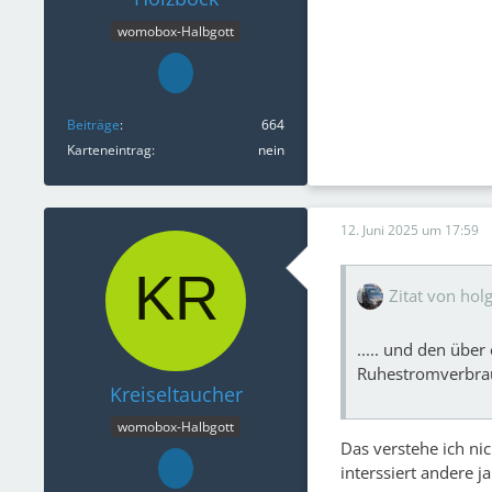
womobox-Halbgott
Beiträge
664
Karteneintrag
nein
12. Juni 2025 um 17:59
Zitat von hol
..... und den übe
Ruhestromverbra
Kreiseltaucher
womobox-Halbgott
Das verstehe ich nic
interssiert andere 