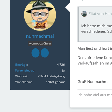
Zitat von H
Ich hatte mich me
verschiedenes (sc
nunmachmal
womobox-Guru
Man liest und hört 
Der zufriedene Kun
Verkaufszahlen im A
Beiträge
4.726
Karteneintrag
ja
Wohnort
71634 Ludwigsburg
Gruß Nunmachmal
Wohnkabine
selbst gebaut
Ich habe viel aus m