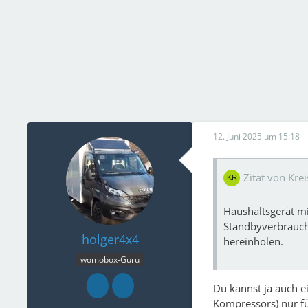
12. Juni 2025 um 15:18
Zitat von Kre
Haushaltsgerät mi
Standbyverbrauch
holger4x4
hereinholen.
womobox-Guru
Du kannst ja auch 
Kompressors) nur f