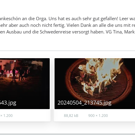
nkeschön an die Orga. Uns hat es auch sehr gut gefallen! Leer w
hr aber auch noch nicht fertig. Vielen Dank an alle die uns mit re
eren Ausbau und die Schwedenreise versorgt haben. VG Tina, Mar
43.jpg
20240504_213745.jpg
× 1.200
88,82 kB
900 × 1.200