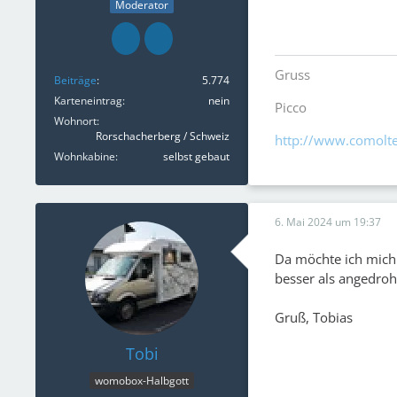
Moderator
Gruss
Beiträge
5.774
Karteneintrag
nein
Picco
Wohnort
Rorschacherberg / Schweiz
http://www.comolte
Wohnkabine
selbst gebaut
6. Mai 2024 um 19:37
Da möchte ich mich 
besser als angedroh
Gruß, Tobias
Tobi
womobox-Halbgott