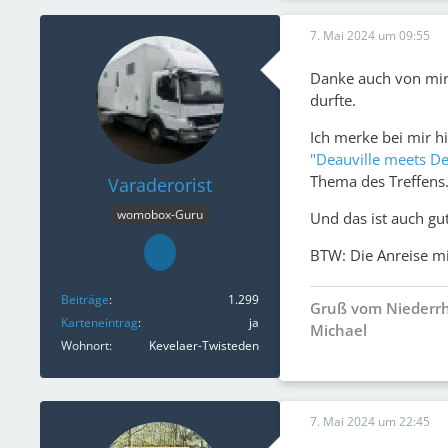
7. Mai 2024 um 09:55
Danke auch von mir 
durfte.
Ich merke bei mir h
"Deauville meets De
Thema des Treffens
Varaderorist
womobox-Guru
Und das ist auch gut
BTW: Die Anreise mi
Beiträge
1.299
Gruß vom Niederr
Karteneintrag
ja
Michael
Wohnort
Kevelaer-Twisteden
7. Mai 2024 um 22:45