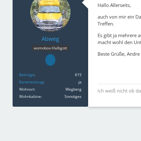
Hallo Allerseits,
auch von mir ein Da
Treffen.
Es gibt ja mehrere 
Abweg
macht wohl den Unt
womobox-Halbgott
Beste Grüße, Andre
Beiträge
615
Karteneintrag
ja
Wohnort
Wegberg
Ich weiß nicht ob da
Wohnkabine
Sonstiges