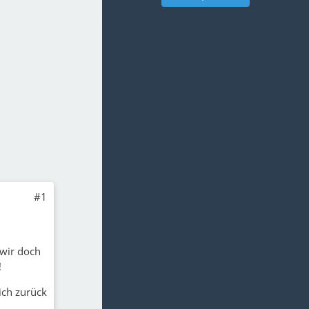
#1
wir doch
!
ich zurück