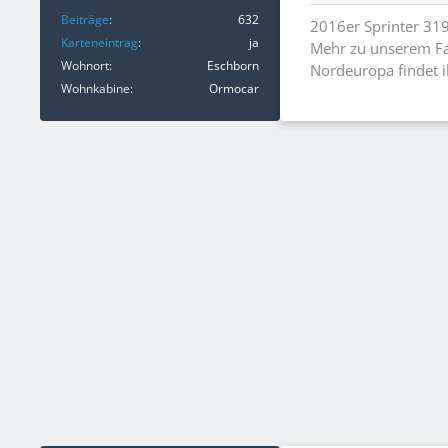
Beiträge
632
2016er Sprinter 319
Karteneintrag
ja
Mehr zu unserem Fa
Wohnort
Eschborn
Nordeuropa findet 
Wohnkabine
Ormocar