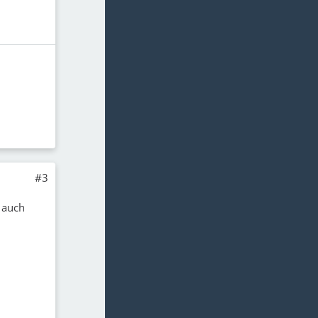
#3
 auch