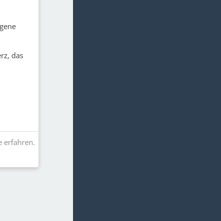
ngene
rz, das
e erfahren.