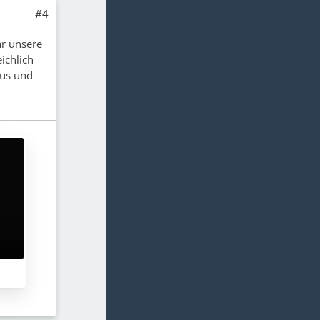
#4
ar unsere
ichlich
kus und