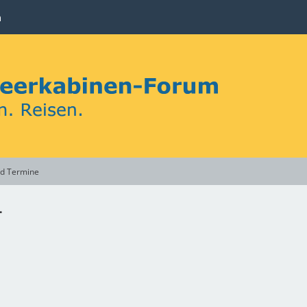
n
nd Termine
4