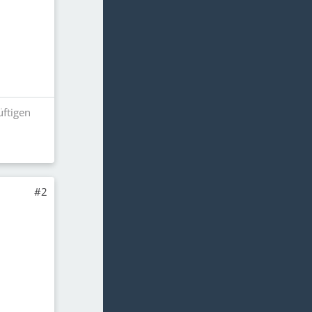
üftigen
#2