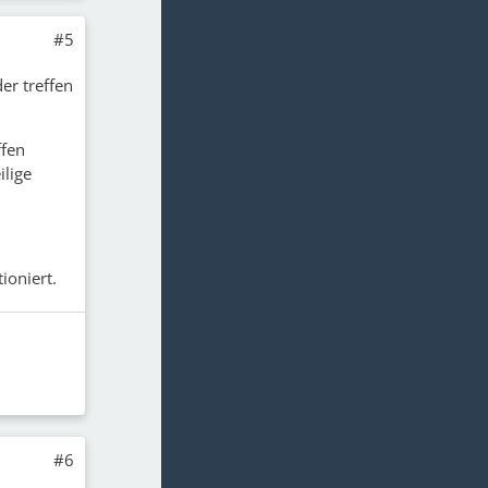
#5
er treffen
ffen
ilige
ioniert.
#6