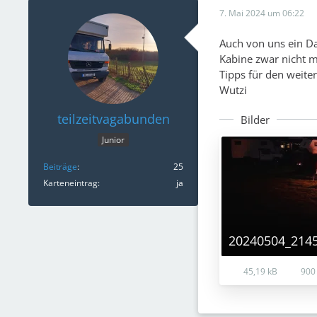
7. Mai 2024 um 06:22
Auch von uns ein Da
Kabine zwar nicht me
Tipps für den weit
Wutzi
teilzeitvagabunden
Bilder
Junior
Beiträge
25
Karteneintrag
ja
20240504_2145
45,19 kB
900 