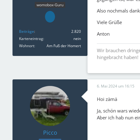
womobox-Guru
Also nochmals danke 
Viele Grüße
Beiträge
2.820
Anton
Karteneintrag
nein
Wohnort
Am Fuß der Homert
Wir brauchen dringe
hingebracht haben!
6. Mai 2024 um 16:15
Hoi zämä
Ja, schön wars wied
Aber ich hab nun ei
Picco