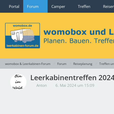
Portal
Forum
Camper
Treffen
Reise
womobox & Leerkabinen-Forum
Forum
Reiseplanung
Treffen u
Leerkabinentreffen 202
Anton
6. Mai 2024 um 15:09