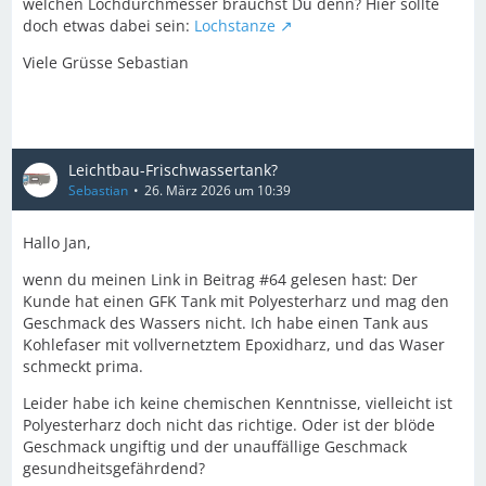
welchen Lochdurchmesser brauchst Du denn? Hier sollte
doch etwas dabei sein:
Lochstanze
Viele Grüsse Sebastian
Leichtbau-Frischwassertank?
Sebastian
26. März 2026 um 10:39
Hallo Jan,
wenn du meinen Link in Beitrag #64 gelesen hast: Der
Kunde hat einen GFK Tank mit Polyesterharz und mag den
Geschmack des Wassers nicht. Ich habe einen Tank aus
Kohlefaser mit vollvernetztem Epoxidharz, und das Waser
schmeckt prima.
Leider habe ich keine chemischen Kenntnisse, vielleicht ist
Polyesterharz doch nicht das richtige. Oder ist der blöde
Geschmack ungiftig und der unauffällige Geschmack
gesundheitsgefährdend?