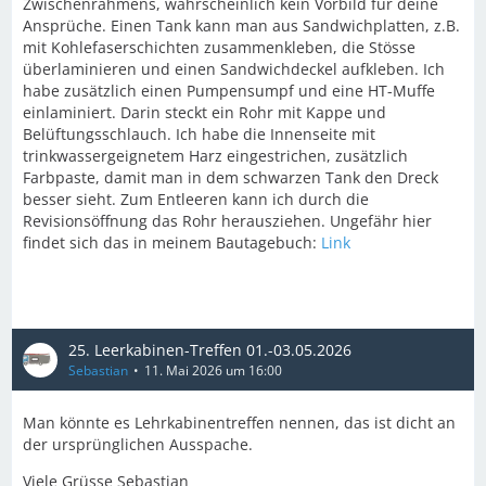
Zwischenrahmens, wahrscheinlich kein Vorbild für deine
Ansprüche. Einen Tank kann man aus Sandwichplatten, z.B.
mit Kohlefaserschichten zusammenkleben, die Stösse
überlaminieren und einen Sandwichdeckel aufkleben. Ich
habe zusätzlich einen Pumpensumpf und eine HT-Muffe
einlaminiert. Darin steckt ein Rohr mit Kappe und
Belüftungsschlauch. Ich habe die Innenseite mit
trinkwassergeignetem Harz eingestrichen, zusätzlich
Farbpaste, damit man in dem schwarzen Tank den Dreck
besser sieht. Zum Entleeren kann ich durch die
Revisionsöffnung das Rohr herausziehen. Ungefähr hier
findet sich das in meinem Bautagebuch:
Link
25. Leerkabinen-Treffen 01.-03.05.2026
Sebastian
11. Mai 2026 um 16:00
Man könnte es Lehrkabinentreffen nennen, das ist dicht an
der ursprünglichen Ausspache.
Viele Grüsse Sebastian