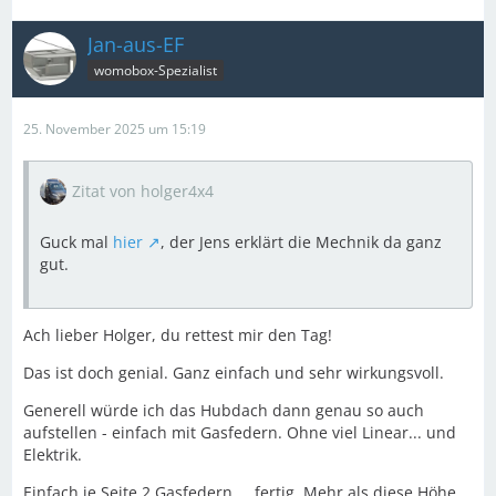
Jan-aus-EF
womobox-Spezialist
25. November 2025 um 15:19
Zitat von holger4x4
Guck mal
hier
, der Jens erklärt die Mechnik da ganz
gut.
Ach lieber Holger, du rettest mir den Tag!
Das ist doch genial. Ganz einfach und sehr wirkungsvoll.
Generell würde ich das Hubdach dann genau so auch
aufstellen - einfach mit Gasfedern. Ohne viel Linear... und
Elektrik.
Einfach je Seite 2 Gasfedern ... fertig. Mehr als diese Höhe