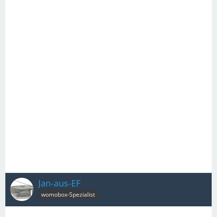
Jan-aus-EF
womobox-Spezialist