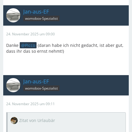
Jan-aus-EF
womobox-Spezialist
24. November 2025 um 09:00
Danke
Picco
(daran habe ich nicht gedacht, ist aber gut,
dass ihr das so ernst nehmt!)
Jan-aus-EF
womobox-Spezialist
24. November 2025 um 09:11
Zitat von Urlaubär