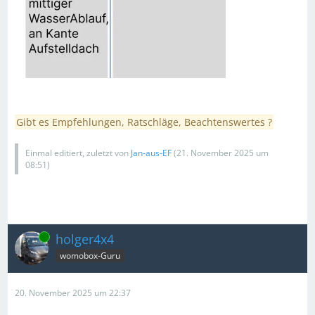
Gibt es Empfehlungen, Ratschläge, Beachtenswertes ?
Einmal editiert, zuletzt von
Jan-aus-EF
(
21. November 2025 um
08:51
)
Online
holger4x4
womobox-Guru
20. November 2025 um 22:37