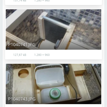
157,74 kB
1.280 × 960
P1040741.JPG
127,87 kB
1.280 × 960
P1040743.JPG