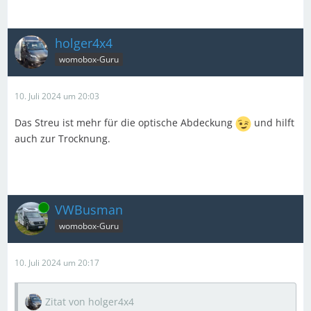
holger4x4
womobox-Guru
10. Juli 2024 um 20:03
Das Streu ist mehr für die optische Abdeckung
und hilft
auch zur Trocknung.
Online
VWBusman
womobox-Guru
10. Juli 2024 um 20:17
Zitat von holger4x4