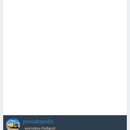
pseudopolis
womobox-Halbgott