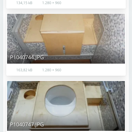
134,15 kB
1.280 × 960
P1040744.JPG
163,82 kB
1.280 × 960
P1040747.JPG