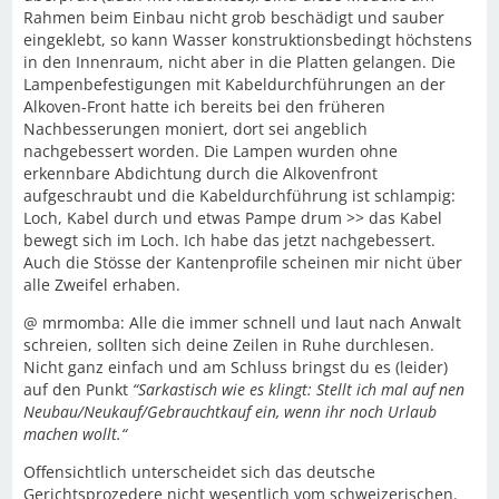
Rahmen beim Einbau nicht grob beschädigt und sauber
eingeklebt, so kann Wasser konstruktionsbedingt höchstens
in den Innenraum, nicht aber in die Platten gelangen. Die
Lampenbefestigungen mit Kabeldurchführungen an der
Alkoven-Front hatte ich bereits bei den früheren
Nachbesserungen moniert, dort sei angeblich
nachgebessert worden. Die Lampen wurden ohne
erkennbare Abdichtung durch die Alkovenfront
aufgeschraubt und die Kabeldurchführung ist schlampig:
Loch, Kabel durch und etwas Pampe drum >> das Kabel
bewegt sich im Loch. Ich habe das jetzt nachgebessert.
Auch die Stösse der Kantenprofile scheinen mir nicht über
alle Zweifel erhaben.
@ mrmomba: Alle die immer schnell und laut nach Anwalt
schreien, sollten sich deine Zeilen in Ruhe durchlesen.
Nicht ganz einfach und am Schluss bringst du es (leider)
auf den Punkt
“
Sarkastisch wie es klingt: Stellt ich mal auf nen
Neubau/Neukauf/Gebrauchtkauf ein, wenn ihr noch Urlaub
machen wollt.
“
Offensichtlich unterscheidet sich das deutsche
Gerichtsprozedere nicht wesentlich vom schweizerischen.