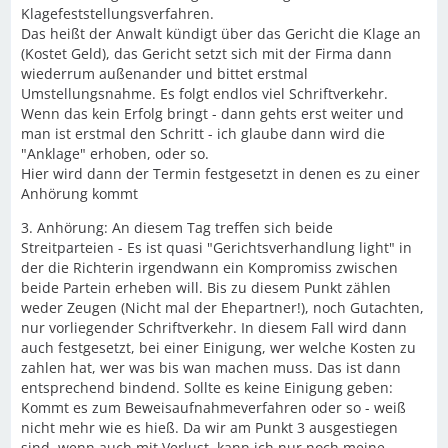
Klagefeststellungsverfahren.
Das heißt der Anwalt kündigt über das Gericht die Klage an
(Kostet Geld), das Gericht setzt sich mit der Firma dann
wiederrum außenander und bittet erstmal
Umstellungsnahme. Es folgt endlos viel Schriftverkehr.
Wenn das kein Erfolg bringt - dann gehts erst weiter und
man ist erstmal den Schritt - ich glaube dann wird die
"Anklage" erhoben, oder so.
Hier wird dann der Termin festgesetzt in denen es zu einer
Anhörung kommt
3. Anhörung: An diesem Tag treffen sich beide
Streitparteien - Es ist quasi "Gerichtsverhandlung light" in
der die Richterin irgendwann ein Kompromiss zwischen
beide Partein erheben will. Bis zu diesem Punkt zählen
weder Zeugen (Nicht mal der Ehepartner!), noch Gutachten,
nur vorliegender Schriftverkehr. In diesem Fall wird dann
auch festgesetzt, bei einer Einigung, wer welche Kosten zu
zahlen hat, wer was bis wan machen muss. Das ist dann
entsprechend bindend. Sollte es keine Einigung geben:
Kommt es zum Beweisaufnahmeverfahren oder so - weiß
nicht mehr wie es hieß. Da wir am Punkt 3 ausgestiegen
sind, wenn auch mit Verlust, kann ich nur noch meine