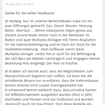
19. Juni 2023 um 16:57
Danke für die vielen Feedbacks!
@ Hartwig: Nur im unteren Bereich/Boden habe ich ein
paar Öffnungen gemacht: Gas, Diesel, Wasser, Heizung,
Boiler, Überlauf, … Meine Solarpanels liegen genau aus
diesem Grund leider immer noch in der Werkstatt. Im
Boden sind quer Multiplex-Einlagen mit 10mm Aluplatten
für die Kabinenbefestigung und im Dach ein Stück für die
Hubbettverankerung - mein Aufbauer nennt diese
Multiplex-Stringer. Leider hat er auch für die Befestigung
der LED-Bars am Alkoven nachträglich und entgegen meiner
Bestellung Holz eingelegt. Der Rest ist holzfrei.
@ Krabbe: Ich dachte auch, dass die Möglichkeiten zum
Wassereinbruch begrenzt sein sollten. Ich kann mir die
anhaltende Misere nur so erklären, dass der Kabinenbauer
bereits dreimal nicht sauber (nach)gearbeitet hat.
Erschwerend kommt vielleicht dazu, dass einzelne Kanten
mit Riffelblechwinkeln ausgeführt wurden (Rest in GFK).
Dachluken und Fenster sind von Outbound und wurden
überprüft (auch mit Rauchtest). Sind diese Modelle am