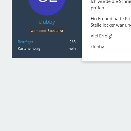
Ich würde die Schr
prüfen.
Ein Freund hatte Pr
clubby
Stelle locker war u
womobox-Spezialist
Viel Erfolg!
Beiträge
263
clubby
Karteneintrag
nein