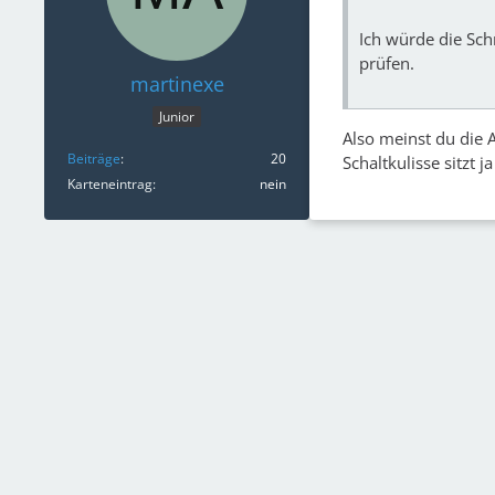
Ich würde die Sc
prüfen.
martinexe
Junior
Also meinst du die
Beiträge
20
Schaltkulisse sitzt 
Karteneintrag
nein