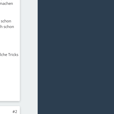
 machen
d schon
ch schon
lche Tricks
#2