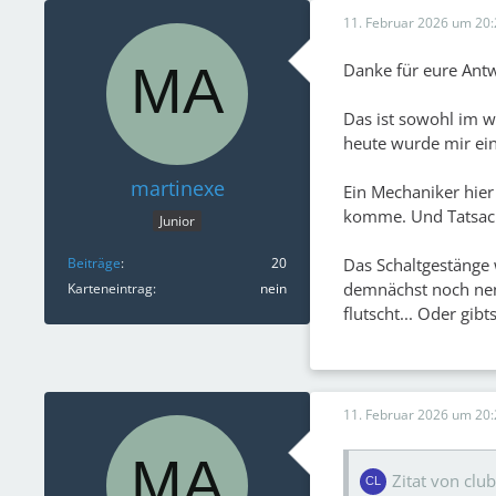
11. Februar 2026 um 20:
Danke für eure Ant
Das ist sowohl im w
heute wurde mir ein
martinexe
Ein Mechaniker hier
komme. Und Tatsache
Junior
Das Schaltgestänge
Beiträge
20
demnächst noch nen
Karteneintrag
nein
flutscht... Oder gib
11. Februar 2026 um 20:
Zitat von clu