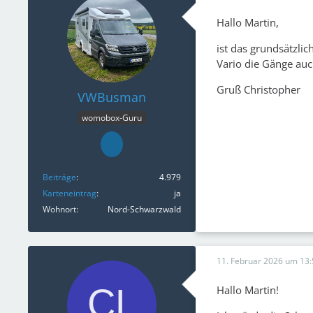
Hallo Martin,
ist das grundsätzli
Vario die Gänge auch
Gruß Christopher
VWBusman
womobox-Guru
Beiträge
4.979
Karteneintrag
ja
Wohnort
Nord-Schwarzwald
11. Februar 2026 um 13:
Hallo Martin!