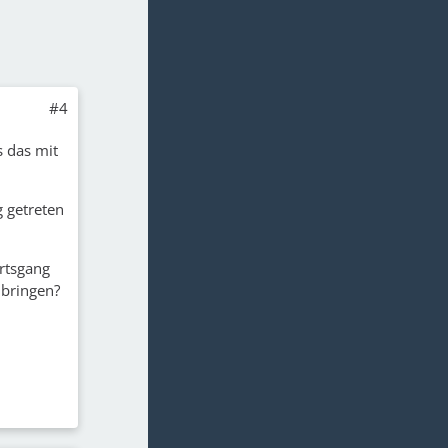
#4
s das mit
g getreten
rtsgang
 bringen?