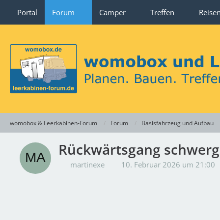
Portal
Forum
Camper
Treffen
Reise
womobox & Leerkabinen-Forum
Forum
Basisfahrzeug und Aufbau
Rückwärtsgang schwerg
martinexe
10. Februar 2026 um 21:00