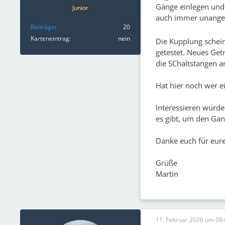
Gänge einlegen und
Junior
auch immer unang
Beiträge
20
Karteneintrag
nein
Die Kupplung schein
getestet. Neues Get
die SChaltstangen a
Hat hier noch wer e
Interessieren würde
es gibt, um den Gang
Danke euch für eure
Grüße
Martin
11. Februar 2026 um 08: