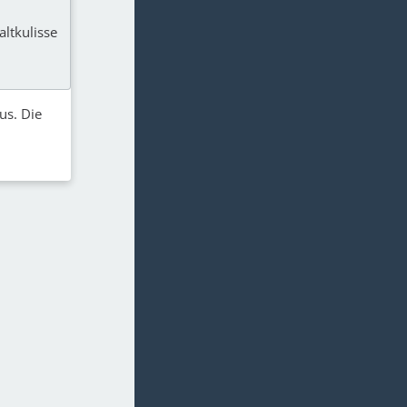
ltkulisse
us. Die