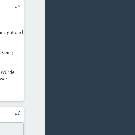
#5
anz gut und
 R-Gang
. Würde
sser
#6