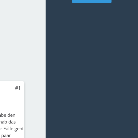
#1
abe den
hab das
r Fälle geht
 paar