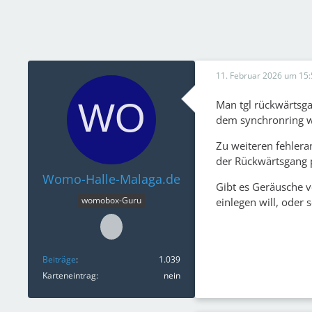
11. Februar 2026 um 15:
Man tgl rückwärtsgan
dem synchronring w
Zu weiteren fehlera
der Rückwärtsgang p
Womo-Halle-Malaga.de
Gibt es Geräusche 
womobox-Guru
einlegen will, oder 
Beiträge
1.039
Karteneintrag
nein