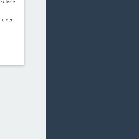
kulisse
 einer