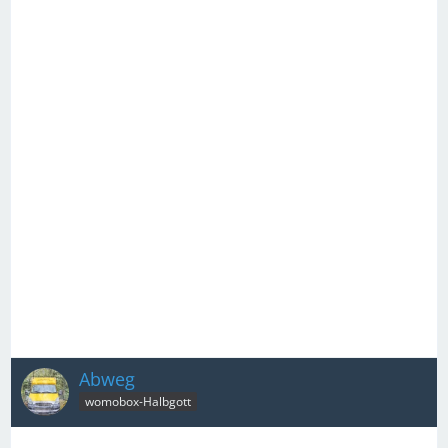
Abweg
womobox-Halbgott