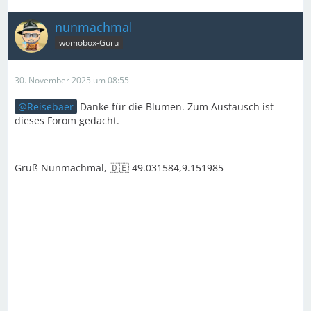
nunmachmal
womobox-Guru
30. November 2025 um 08:55
Reisebaer
Danke für die Blumen. Zum Austausch ist
dieses Forom gedacht.
Gruß Nunmachmal, 🇩🇪 49.031584,9.151985