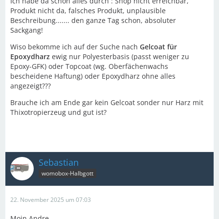
Ich habe da schon alles durch : Shop nicht erreichbar,
Produkt nicht da, falsches Produkt, unplausible
Beschreibung....... den ganze Tag schon, absoluter
Sackgang!
Wiso bekomme ich auf der Suche nach
Gelcoat für
Epoxydharz
ewig nur Polyesterbasis (passt weniger zu
Epoxy-GFK) oder Topcoat (wg. Oberfächenwachs
bescheidene Haftung) oder Epoxydharz ohne alles
angezeigt???
Brauche ich am Ende gar kein Gelcoat sonder nur Harz mit
Thixotropierzeug und gut ist?
Sebastian
womobox-Halbgott
22. November 2025 um 07:03
Moin Andre,