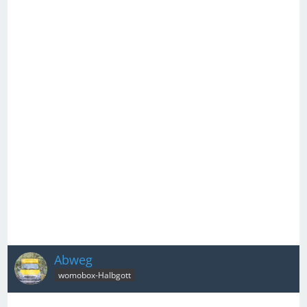
Abweg
womobox-Halbgott