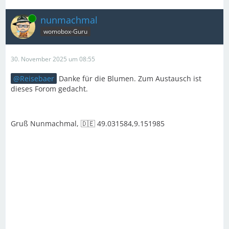
Online
nunmachmal
womobox-Guru
30. November 2025 um 08:55
Reisebaer
Danke für die Blumen. Zum Austausch ist
dieses Forom gedacht.
Gruß Nunmachmal, 🇩🇪 49.031584,9.151985