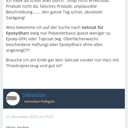
Ich habe da schon alles durch : Shop nicht erreichbar,
Produkt nicht da, falsches Produkt, unplausible
Beschreibung....... den ganze Tag schon, absoluter
Sackgang!
Wiso bekomme ich auf der Suche nach
Gelcoat für
Epoxydharz
ewig nur Polyesterbasis (passt weniger zu
Epoxy-GFK) oder Topcoat (wg. Oberfächenwachs
bescheidene Haftung) oder Epoxydharz ohne alles
angezeigt???
Brauche ich am Ende gar kein Gelcoat sonder nur Harz mit
Thixotropierzeug und gut ist?
Sebastian
womobox-Halbgott
22. November 2025 um 07:03
Moin Andre,