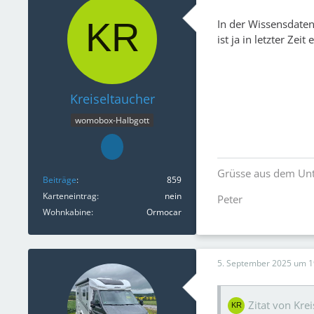
In der Wissensdaten
ist ja in letzter Zeit
Kreiseltaucher
womobox-Halbgott
Grüsse aus dem Unt
Beiträge
859
Karteneintrag
nein
Peter
Wohnkabine
Ormocar
5. September 2025 um 1
Zitat von Kre