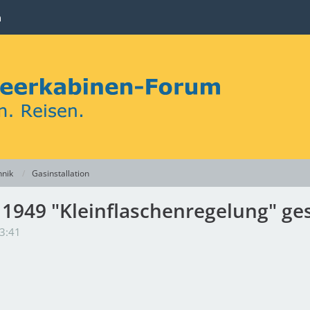
n
hnik
Gasinstallation
1949 "Kleinflaschenregelung" ges
3:41