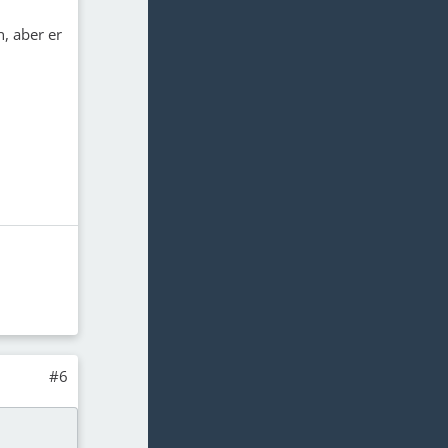
, aber er
#6