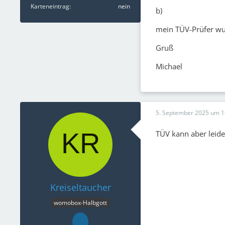
Karteneintrag
nein
b)
mein TÜV-Prüfer wus
Gruß
Michael
5. September 2025 um 1
TÜV kann aber leid
Kreiseltaucher
womobox-Halbgott