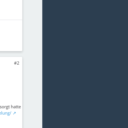
#2
sorgt hatte
elung/