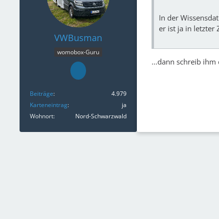
In der Wissensdat
er ist ja in letzter
VWBusman
womobox-Guru
...dann schreib ihm
Beiträge
4.979
Karteneintrag
ja
Wohnort
Nord-Schwarzwald