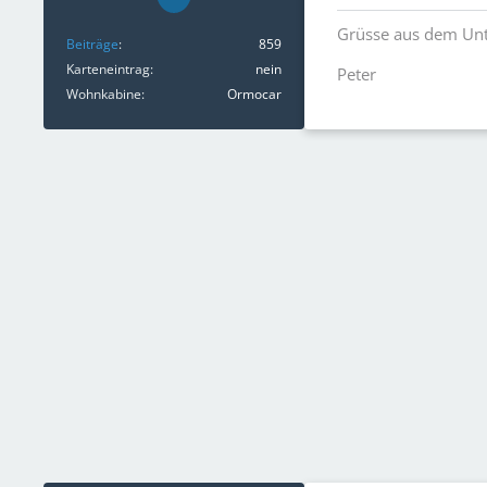
Grüsse aus dem Unt
Beiträge
859
Karteneintrag
nein
Peter
Wohnkabine
Ormocar