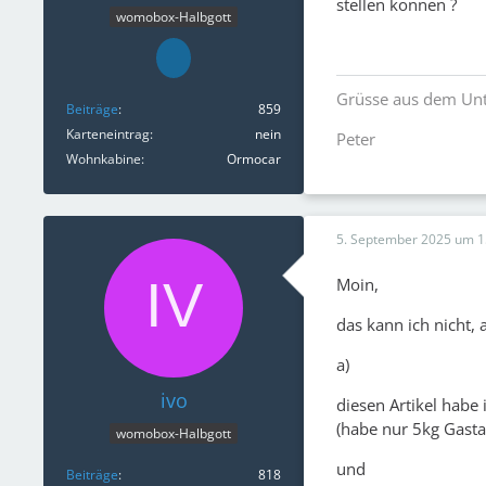
stellen können ?
womobox-Halbgott
Grüsse aus dem Unt
Beiträge
859
Karteneintrag
nein
Peter
Wohnkabine
Ormocar
5. September 2025 um 1
Moin,
das kann ich nicht, 
a)
ivo
diesen Artikel habe
(habe nur 5kg Gasta
womobox-Halbgott
und
Beiträge
818