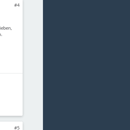
#4
ieben,
n.
#5