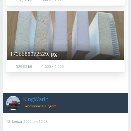
1736688972529.jpg
529,03 kB
1.600 × 1.200
KingWarin
womobox-Halbgott
12. Januar 2025 um 15:23