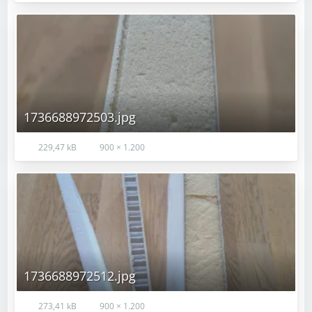
1736688972503.jpg
229,47 kB
900 × 1.200
1736688972512.jpg
273,41 kB
900 × 1.200