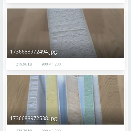
1736688972494.jpg
219,96 kB
900 × 1.200
1736688972538.jpg
278,76 kB
900 × 1.200