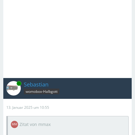
Online
Sebastian
womobox-Halbgott
13. Januar 2025 um 10:55
Zitat von mmax