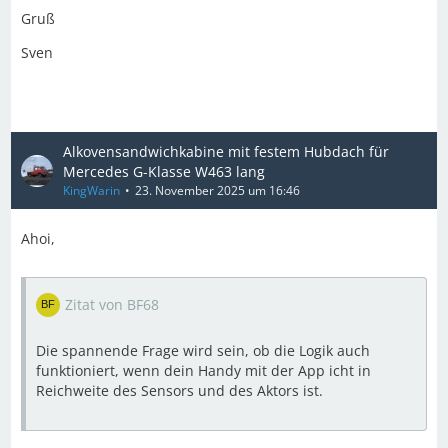
Gruß
Sven
Alkovensandwichkabine mit festem Hubdach für
Mercedes G-Klasse W463 lang
KingWarin
23. November 2025 um 16:46
Ahoi,
Zitat von BF68
Die spannende Frage wird sein, ob die Logik auch
funktioniert, wenn dein Handy mit der App icht in
Reichweite des Sensors und des Aktors ist.