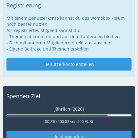
Registrierung
Mit einem Benutzerkonto kannst du das womobox Forum
noch besser nutzen.
Als registriertes Mitglied kannst du:
- Themen abonnieren und auf dem Laufenden bleiben
- Dich mit anderen Mitgliedern direkt austauschen
- Eigene Beiträge und Themen erstellen
Benutzerkonto erstellen
Spenden-Ziel
Jährlich (2026)
80,2% (400,83 von 500 EUR)
Jetzt spenden