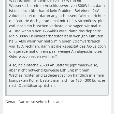
Was rechnet Ihr denn da so alle? Wenn ein
Wasserkocher einen Anschlusswert von 300W hat, dann
ist das doch überhaupt kein Problem. Bei einem 24V
Akku belastet der daran angeschlossene Wechselrichter
die Batterie doch gerade mal mit 12,5 A Stromfluss, plus
evtl. noch ein bisschen Verluste, also sagen wir mal 15
A. Und wenn´s nen 12V-Akku wird, dann das doppelte.
Mein 300W Heißwasserbereiter ist in wenigen Minuten
heiß. Also wenn wir mal 5 min einen Stromverbrauch
von 15 A rechnen, dann ist die Kapazität des Akkus doch
um gerade mal um ein paar wenige Ah abgeschmolzen.
Oder wovon reden wir hier?
Also, ne einfache 20-30 Ah Batterie (optimalerweise,
aber nicht notwendigerweise Lithium) mit nem
Wechselrichter und Ladegerät schön handlich in einem
kompakten Koffer bastelt man sich für 150 - 300 Euro. je
nach Qualitätsansprüchen.
Genau, Danke, so sehe ich es auch!