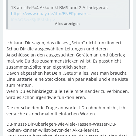
13 ah LiFePo4 Akku inkl BMS und 2 A Ladegerät:
https://www.ebay.de/itm/ENERpower-…
l0AAOSwzBJdEMMq
Alles anzeigen
24 Volt LKW - Steckdose:
https://www.ebay.de/i/112719463814…
Ich kann Dir sagen, das dieses „Setup“ nicht funktioniert.
AiABEgJUefD_BwE
Schau Dir die ausgewählten Leitungen und deren
Anschlüsse an den ausgesuchten Geräten an und überleg
mal, wie Du das zusammenstricken willst. Es passt nicht
20 Ampere Sicherung:
zusammen.Sollte man eigentlich sehen.
https://www.ebay.de/itm/Sinus-Live…
Davon abgesehen hat Dein „Setup“ alles, was man braucht.
OcAAOSwwc1Z3izc
Eine Batterie, eine Steckdose, ein paar Kabel und eine Kiste
zum reintun.
Kabel:
Wenn Du es hinkriegst, alle Teile miteinander zu verbinden,
https://www.ebay.de/itm/Batterieka…
wird es schon irgendwie funktionieren.
quno8plIWkJ8v5A
Die entscheidende Frage antwortest Du ohnehin nicht, ich
versuche es nochmal mit einfachen Worten.
Munitionskiste:
https://www.ebay.de/itm/US-Munitio…
Du-musst-Dir-überlegen-wie-viele-Tassen-Wasser-Du-
P5cJiEgnIlQyImA
kochen-können-willst-bevor-der Akku-leer-ist.