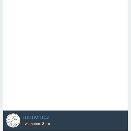
mrmomba
womobox-Guru