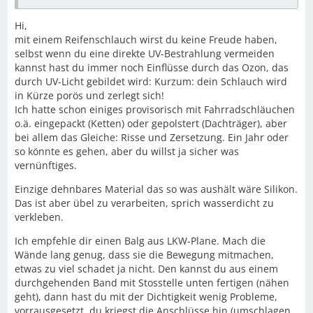
Hi,
mit einem Reifenschlauch wirst du keine Freude haben,
selbst wenn du eine direkte UV-Bestrahlung vermeiden
kannst hast du immer noch Einflüsse durch das Ozon, das
durch UV-Licht gebildet wird: Kurzum: dein Schlauch wird
in Kürze porös und zerlegt sich!
Ich hatte schon einiges provisorisch mit Fahrradschläuchen
o.ä. eingepackt (Ketten) oder gepolstert (Dachträger), aber
bei allem das Gleiche: Risse und Zersetzung. Ein Jahr oder
so könnte es gehen, aber du willst ja sicher was
vernünftiges.
Einzige dehnbares Material das so was aushält wäre Silikon.
Das ist aber übel zu verarbeiten, sprich wasserdicht zu
verkleben.
Ich empfehle dir einen Balg aus LKW-Plane. Mach die
Wände lang genug, dass sie die Bewegung mitmachen,
etwas zu viel schadet ja nicht. Den kannst du aus einem
durchgehenden Band mit Stosstelle unten fertigen (nähen
geht), dann hast du mit der Dichtigkeit wenig Probleme,
vorrausgesetzt, du kriegst die Anschlüsse hin (umschlagen,