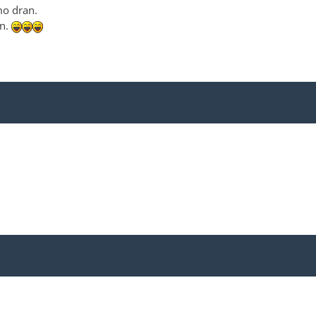
mo dran.
nn.