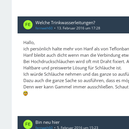
Welche Trinkwasserleitungen?
fernweh60
13. Februar 2016 um 17:28
Hallo,
ich persönlich halte mehr von Hanf als von Teflonban
Hanf bleibt auch dicht wenn man die Verbindung etw
Bei Hochdruckschläuchen wird oft mit Draht fixiert. A
Haltbare und preiswerte Lösung für Schläuche ist.
Ich würde Schläuche nehmen und das ganze so ausfüh
Dazu auch die ganze Sache so ausführen, dass es mög
Denn wer kann Gammel immer ausschließen. Schaut eu
Bin neu hier
fernweh60
5. Februar 2016 um 15:23