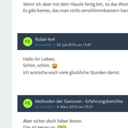
Wenn ich aber mit dem Häusle fertig bin, ist das Wo
Es gibt keines, das man nicht verschlimmbessern ka
Robel 4x4
fernweh60
20. Juli 2016 um 15:47
Hallo ihr Lieben,
Schön, schön.
Ich wünsche euch viele glückliche Stunden damit.
Methoden der Ganoven - Erfahrungsberichte
fernweh60
4. März 2016 um 19:21
Aber sicher doch lieber Anton.
Das ist genau so.