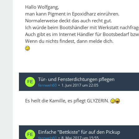
Hallo Wolfgang,
man kann Pigment in Epoxidharz einrühren.
Normalerweise deckt das auch recht gut.
Ich würde beim Bootshändler mit Werkstatt nachfrag
Auch gibt es im Internet Händler für Bootsbedarf bz
Wenn du nichts findest, dann melde dich.
Tür- und Fensterdichtungen pflegen
fernweh60
1. Juni 2017 um 22:05
Es heilt die Kamille, es pflegt GLYZERIN.
Einfache "Bettkiste" für auf den Pickup
fernweh60
8. Mai 2017 um 15:55