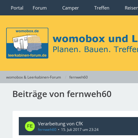
Portal
Forum
Camper
Treffen
Reise
womobox & Leerkabinen-Forum
fernweh60
Beiträge von fernweh60
Verarbeitung von CfK
fernweh60
15. Juli 2017 um 23:24