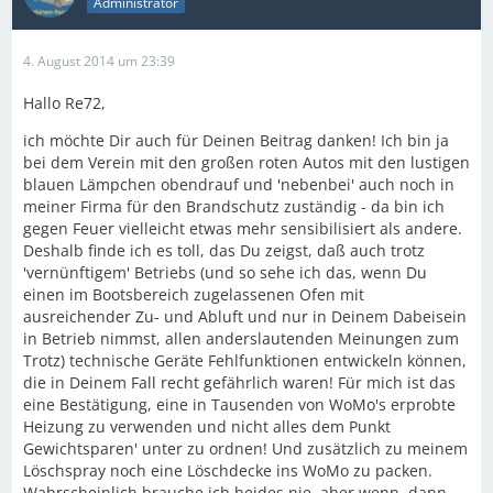
Administrator
4. August 2014 um 23:39
Hallo Re72,
ich möchte Dir auch für Deinen Beitrag danken! Ich bin ja
bei dem Verein mit den großen roten Autos mit den lustigen
blauen Lämpchen obendrauf und 'nebenbei' auch noch in
meiner Firma für den Brandschutz zuständig - da bin ich
gegen Feuer vielleicht etwas mehr sensibilisiert als andere.
Deshalb finde ich es toll, das Du zeigst, daß auch trotz
'vernünftigem' Betriebs (und so sehe ich das, wenn Du
einen im Bootsbereich zugelassenen Ofen mit
ausreichender Zu- und Abluft und nur in Deinem Dabeisein
in Betrieb nimmst, allen anderslautenden Meinungen zum
Trotz) technische Geräte Fehlfunktionen entwickeln können,
die in Deinem Fall recht gefährlich waren! Für mich ist das
eine Bestätigung, eine in Tausenden von WoMo's erprobte
Heizung zu verwenden und nicht alles dem Punkt
Gewichtsparen' unter zu ordnen! Und zusätzlich zu meinem
Löschspray noch eine Löschdecke ins WoMo zu packen.
Wahrscheinlich brauche ich beides nie, aber wenn, dann