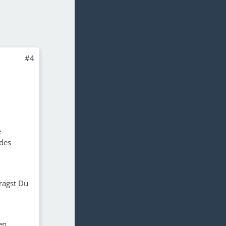
#4
e
 des
fragst Du
en