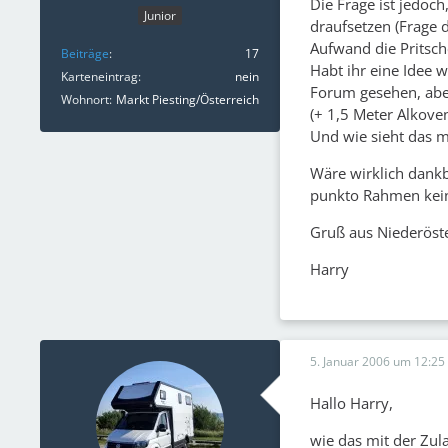
Die Frage ist jedoch
Junior
draufsetzen (Frage 
Aufwand die Pritsc
Beiträge
17
Habt ihr eine Idee 
Karteneintrag
nein
Forum gesehen, aber
Wohnort
Markt Piesting/Österreich
(+ 1,5 Meter Alkove
Und wie sieht das m
Wäre wirklich dankb
punkto Rahmen kein
Gruß aus Niederöst
Harry
5. Januar 2006 um 12:25
Hallo Harry,
wie das mit der Zula