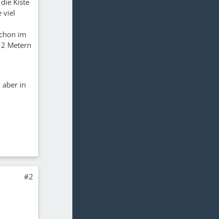
 die Kiste
 viel
schon im
x 2 Metern
 aber in
#2