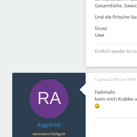
Gesamthöhe. Gewicht
Und die Pritsche läs
Gruss
Uwe
Endlich wieder bi-m
5. Januar 2006 um 18:44
HalliHallo
kann mich Krabbe u
Ragnhild
.
womobox-Halbgott