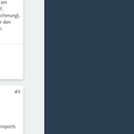
 ein
f.
icherung).
r den
n
#3
nsport).