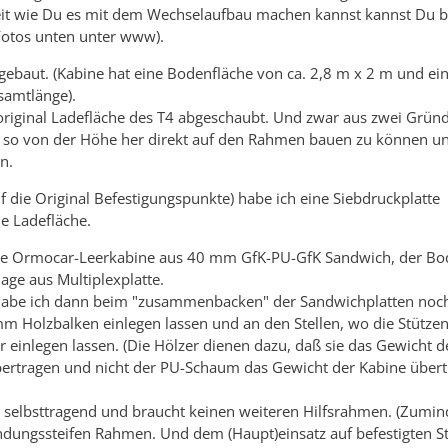
eit wie Du es mit dem Wechselaufbau machen kannst kannst Du b
Fotos unten unter www).
gebaut. (Kabine hat eine Bodenfläche von ca. 2,8 m x 2 m und ei
samtlänge).
 original Ladefläche des T4 abgeschaubt. Und zwar aus zwei Gründ
 so von der Höhe her direkt auf den Rahmen bauen zu können un
n.
 die Original Befestigungspunkte) habe ich eine Siebdruckplatte
ue Ladefläche.
ine Ormocar-Leerkabine aus 40 mm GfK-PU-GfK Sandwich, der Bo
lage aus Multiplexplatte.
 habe ich dann beim "zusammenbacken" der Sandwichplatten noch
m Holzbalken einlegen lassen und an den Stellen, wo die Stützen
r einlegen lassen. (Die Hölzer dienen dazu, daß sie das Gewicht d
bertragen und nicht der PU-Schaum das Gewicht der Kabine über
e selbsttragend und braucht keinen weiteren Hilfsrahmen. (Zumin
ndungssteifen Rahmen. Und dem (Haupt)einsatz auf befestigten S