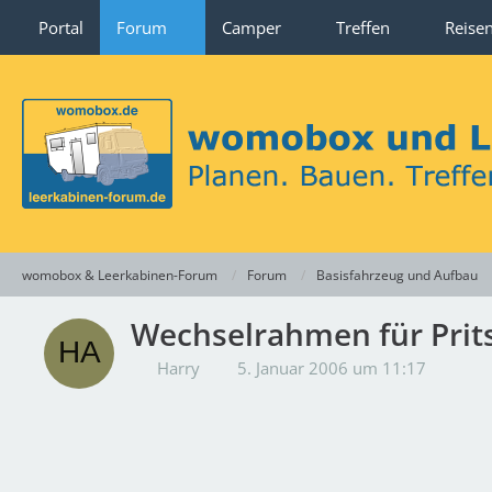
Portal
Forum
Camper
Treffen
Reise
womobox & Leerkabinen-Forum
Forum
Basisfahrzeug und Aufbau
Wechselrahmen für Pri
Harry
5. Januar 2006 um 11:17