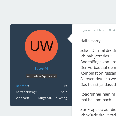
5. Januar 2006 um 18:04
Hallo Harry,
schau Dir mal die B
Ich hab jetzt das 2
Bodenlänge von unse
Der Aufbau auf dem a
UweN
Kombination Nissan 
womobox-Spezialist
Alkoven deutlich we
Das heisst ja, dass
Beiträge
216
Karteneintrag
nein
Roadrunner hier im 
Wohnort
Langenau, Bd-Wttbg
mal bei ihm nach.
Zur Frage ob auf di
Ich würde die Prits