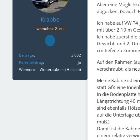
Aber eine Möglichk
abgucken. (S. auch 
Krabbe
Ich habe auf VW T4 
womobox-Guru
mit über 2,10 m Ge
Ich habe zuerst die
Gewicht, und 2. Um
cm tiefer zu komme
Beiträge
3.032
Auf den Rahmen (auf
Karteneintrag
ja
verschraubt, als ne
Wohnort
Wetteraukreis (Hessen)
Meine Kabine ist e
statt GfK eine Innen
In die Bodenplatte
Längstrichtung 40 m
sind ebenfalls Hölze
auf die Unterlage ü
muß.)
Damit ist die Kabin
einem relativ verwi