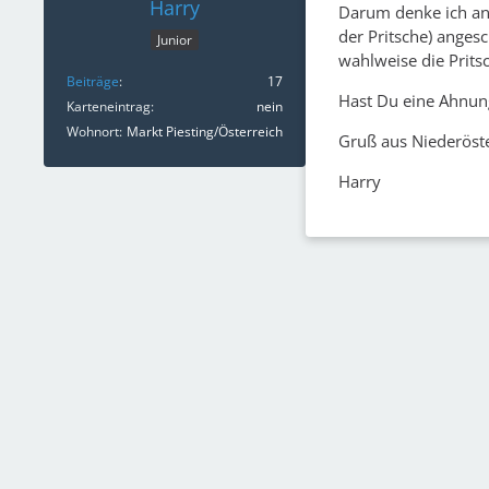
Harry
Darum denke ich an
der Pritsche) anges
Junior
wahlweise die Prits
Beiträge
17
Hast Du eine Ahnun
Karteneintrag
nein
Wohnort
Markt Piesting/Österreich
Gruß aus Niederöst
Harry