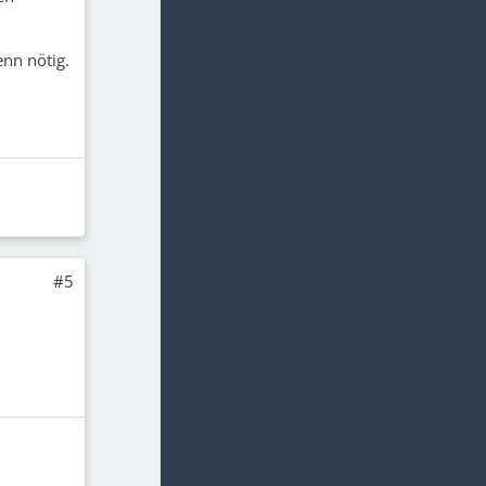
enn nötig.
#5