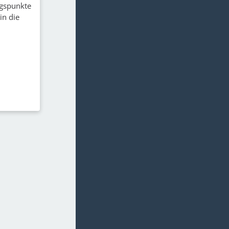
ngspunkte
in die