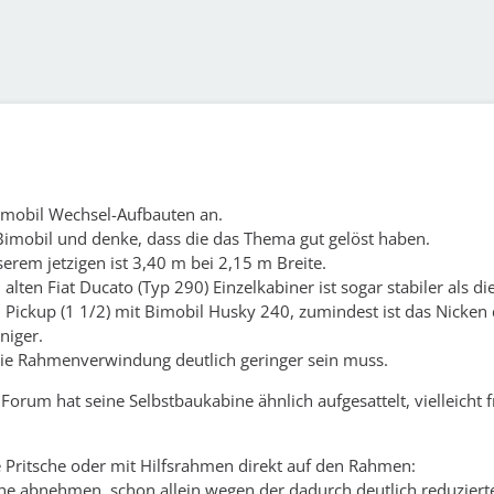
imobil Wechsel-Aufbauten an.
. Bimobil und denke, dass die das Thema gut gelöst haben.
rem jetzigen ist 3,40 m bei 2,15 m Breite.
lten Fiat Ducato (Typ 290) Einzelkabiner ist sogar stabiler als di
Pickup (1 1/2) mit Bimobil Husky 240, zumindest ist das Nicken
niger.
 die Rahmenverwindung deutlich geringer sein muss.
Forum hat seine Selbstbaukabine ähnlich aufgesattelt, vielleicht 
e Pritsche oder mit Hilfsrahmen direkt auf den Rahmen:
che abnehmen, schon allein wegen der dadurch deutlich reduziert