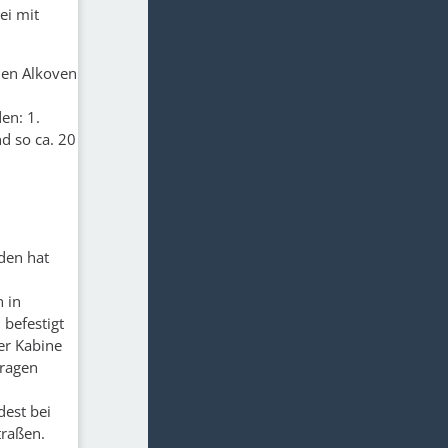
ei mit
nen Alkoven
en: 1.
d so ca. 20
den hat
 in
 befestigt
er Kabine
tragen
dest bei
traßen.