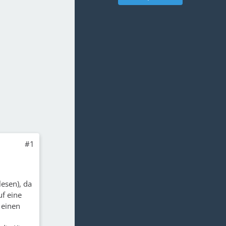
#1
esen), da
uf eine
) einen