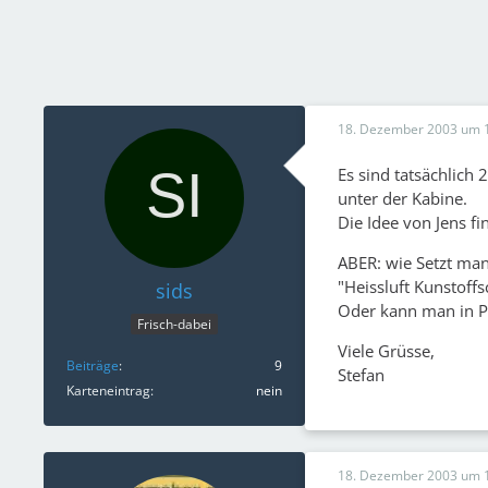
18. Dezember 2003 um 
Es sind tatsächlich 
unter der Kabine.
Die Idee von Jens fi
ABER: wie Setzt man
"Heissluft Kunstoff
sids
Oder kann man in P
Frisch-dabei
Viele Grüsse,
Beiträge
9
Stefan
Karteneintrag
nein
18. Dezember 2003 um 