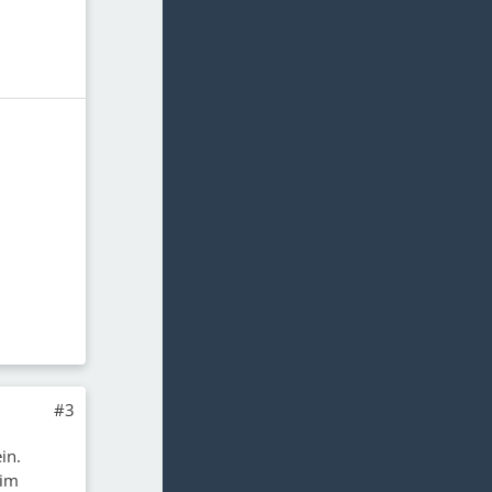
#3
in.
 im