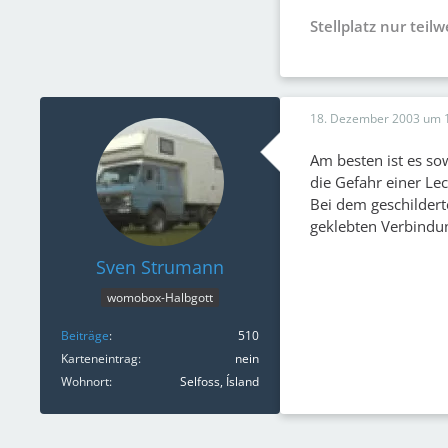
Stellplatz nur teil
18. Dezember 2003 um 
Am besten ist es so
die Gefahr einer Le
Bei dem geschildert
geklebten Verbindu
Sven Strumann
womobox-Halbgott
Beiträge
510
Karteneintrag
nein
Wohnort
Selfoss, Ísland