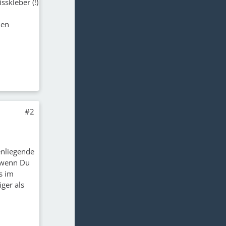
sskleber (!)
den
#2
enliegende
d wenn Du
s im
ger als