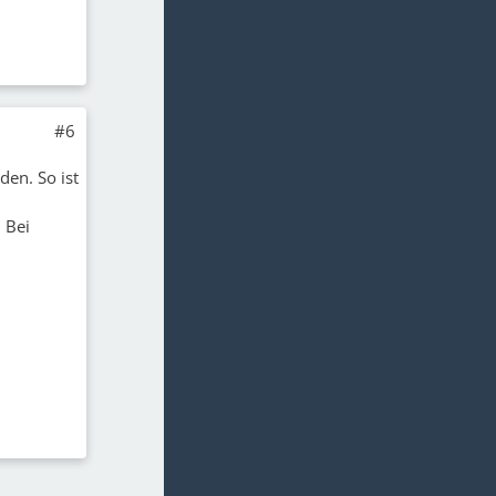
#6
en. So ist
 Bei