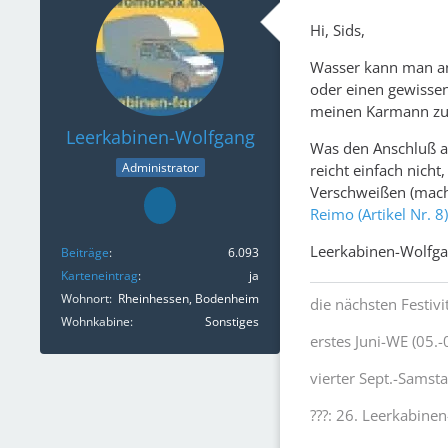
Hi, Sids,
Wasser kann man an 
oder einen gewissen
meinen Karmann zus
Leerkabinen-Wolfgang
Was den Anschluß a
Administrator
reicht einfach nicht
Verschweißen (macht
Reimo (Artikel Nr. 8)
Leerkabinen-Wolfg
Beiträge
6.093
Karteneintrag
ja
Wohnort
Rheinhessen, Bodenheim
die nächsten Festivi
Wohnkabine
Sonstiges
erstes Juni-WE (05.-
vierter Sept.-Samst
???: 26. Leerkabinen