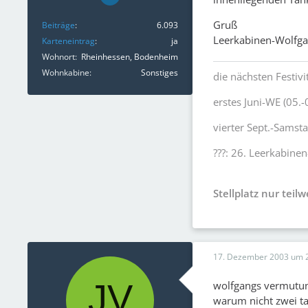
Gruß
Beiträge
6.093
Leerkabinen-Wolfg
Karteneintrag
ja
Wohnort
Rheinhessen, Bodenheim
Wohnkabine
Sonstiges
die nächsten Festivi
erstes Juni-WE (05.-
vierter Sept.-Samst
???: 26. Leerkabinen
Stellplatz nur teil
17. Dezember 2003 um 
wolfgangs vermutung
warum nicht zwei ta