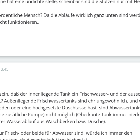
ne hat eine undichte stelle, scheinbar sind die Stutzen nur mit Hei
rdentliche Mensch? Da die Abläufe wirklich ganz unten sind wer
ht funktionieren...
13:45
t sein, daß der innenliegende Tank ein Frischwasser- und der auss
st? Außenliegende Frischwassertanks sind ehr ungewöhnlich, un
oden oder eine hochgesetzte Duschtasse hast, sind Abwassertank
e zusätliche Pumpe) nicht möglich (Oberkante Tank immer niedri
ster Wasserablauf aus Waschbecken bzw. Dusche).
r Frisch- oder beide für Abwasser sind, würde ich immer den
nutzen, da dieser (relativ) frostsicher ist.