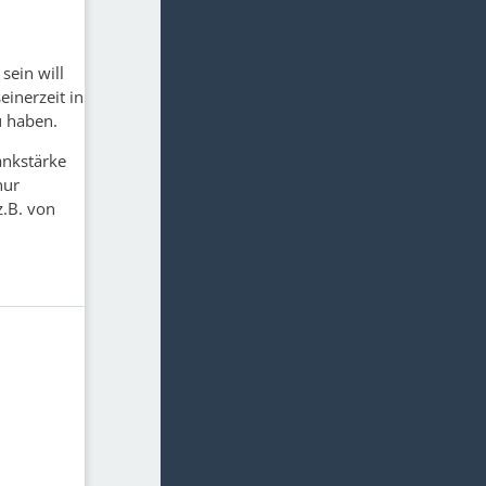
sein will
einerzeit in
u haben.
ankstärke
nur
z.B. von