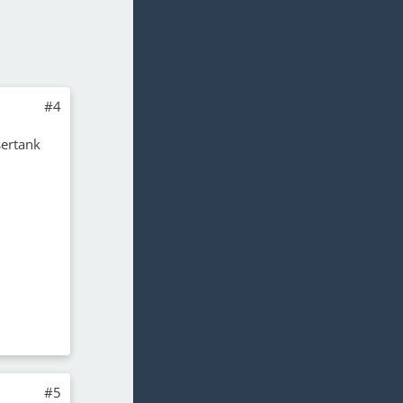
#4
sertank
#5