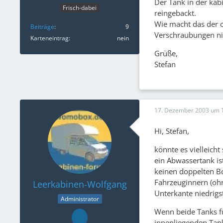
Der Tank in der kabi
Frisch-dabei
reingebackt.
Wie macht das der o
Beiträge
9
Verschraubungen nic
Karteneintrag
nein
Grüße,
Stefan
17. Dezember 2003 um 
Hi, Stefan,
könnte es vielleich
ein Abwassertank i
keinen doppelten B
Fahrzeuginnern (ohn
Leerkabinen-Wolfgang
Unterkante niedrig
Administrator
Wenn beide Tanks fü
innenliegenden Tank 