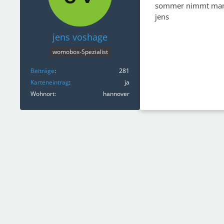
sommer nimmt man b
jens
jens voshage
womobox-Spezialist
Beiträge
281
Karteneintrag
ja
Wohnort
hannover