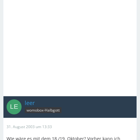
leer
womobox-Halbgott
31. August 2003 um 13:33
WIe wäre es mit dem 18./19. Oktober? Vorher kann ich