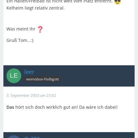
Ein Hallen/Freibad ist nicht weit vom Platz entfernt.
Kelheim liegt relativ zentral.
Was meint ihr
Gruß Tom...:)
leer
womobox-Halbgott
3. September 2003 um 23:02
Das
hört sich doch wirklich gut an! Da wäre ich dabei!