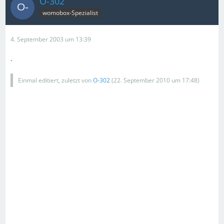
O-302
womobox-Spezialist
4. September 2003 um 13:39
.
Einmal editiert, zuletzt von
O-302
(
22. September 2010 um 17:48
)