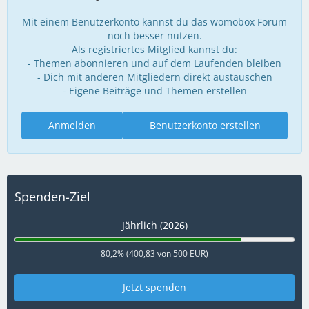
Mit einem Benutzerkonto kannst du das womobox Forum
noch besser nutzen.
Als registriertes Mitglied kannst du:
- Themen abonnieren und auf dem Laufenden bleiben
- Dich mit anderen Mitgliedern direkt austauschen
- Eigene Beiträge und Themen erstellen
Anmelden
Benutzerkonto erstellen
Spenden-Ziel
Jährlich (2026)
80,2% (400,83 von 500 EUR)
Jetzt spenden