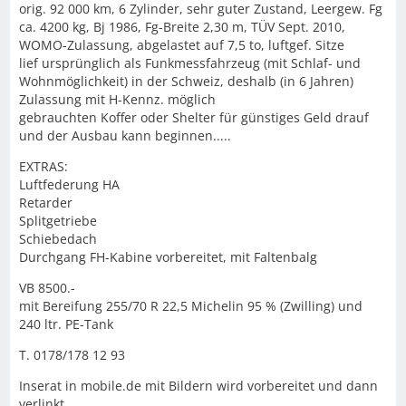
orig. 92 000 km, 6 Zylinder, sehr guter Zustand, Leergew. Fg
ca. 4200 kg, Bj 1986, Fg-Breite 2,30 m, TÜV Sept. 2010,
WOMO-Zulassung, abgelastet auf 7,5 to, luftgef. Sitze
lief ursprünglich als Funkmessfahrzeug (mit Schlaf- und
Wohnmöglichkeit) in der Schweiz, deshalb (in 6 Jahren)
Zulassung mit H-Kennz. möglich
gebrauchten Koffer oder Shelter für günstiges Geld drauf
und der Ausbau kann beginnen.....
EXTRAS:
Luftfederung HA
Retarder
Splitgetriebe
Schiebedach
Durchgang FH-Kabine vorbereitet, mit Faltenbalg
VB 8500.-
mit Bereifung 255/70 R 22,5 Michelin 95 % (Zwilling) und
240 ltr. PE-Tank
T. 0178/178 12 93
Inserat in mobile.de mit Bildern wird vorbereitet und dann
verlinkt