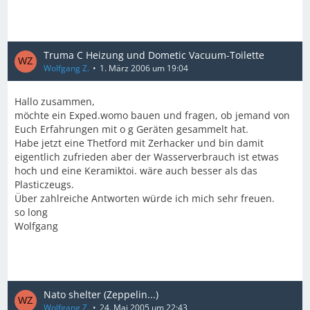
Truma C Heizung und Dometic Vacuum-Toilette
Wolfgang Z.
1. März 2006 um 19:04
Hallo zusammen,
möchte ein Exped.womo bauen und fragen, ob jemand von
Euch Erfahrungen mit o g Geräten gesammelt hat.
Habe jetzt eine Thetford mit Zerhacker und bin damit
eigentlich zufrieden aber der Wasserverbrauch ist etwas
hoch und eine Keramiktoi. wäre auch besser als das
Plasticzeugs.
Über zahlreiche Antworten würde ich mich sehr freuen.
so long
Wolfgang
Nato shelter (Zeppelin...)
Wolfgang Z.
24. Mai 2005 um 22:43