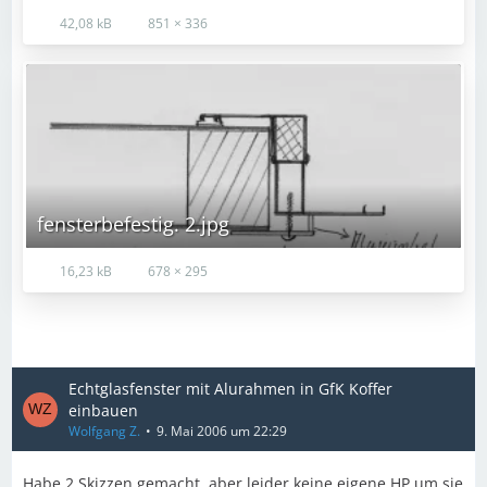
42,08 kB
851 × 336
fensterbefestig. 2.jpg
16,23 kB
678 × 295
Echtglasfenster mit Alurahmen in GfK Koffer
einbauen
Wolfgang Z.
9. Mai 2006 um 22:29
Habe 2 Skizzen gemacht, aber leider keine eigene HP um sie