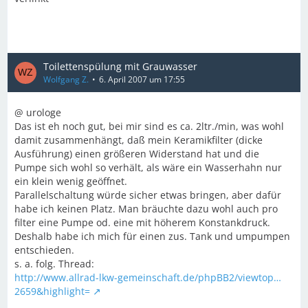
Toilettenspülung mit Grauwasser
Wolfgang Z.
6. April 2007 um 17:55
@ urologe
Das ist eh noch gut, bei mir sind es ca. 2ltr./min, was wohl
damit zusammenhängt, daß mein Keramikfilter (dicke
Ausführung) einen größeren Widerstand hat und die
Pumpe sich wohl so verhält, als wäre ein Wasserhahn nur
ein klein wenig geöffnet.
Parallelschaltung würde sicher etwas bringen, aber dafür
habe ich keinen Platz. Man bräuchte dazu wohl auch pro
filter eine Pumpe od. eine mit höherem Konstankdruck.
Deshalb habe ich mich für einen zus. Tank und umpumpen
entschieden.
s. a. folg. Thread:
http://www.allrad-lkw-gemeinschaft.de/phpBB2/viewtop…
2659&highlight=