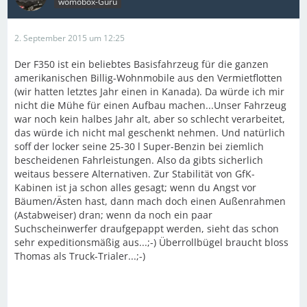
womobox-Guru
2. September 2015 um 12:25
Der F350 ist ein beliebtes Basisfahrzeug für die ganzen
amerikanischen Billig-Wohnmobile aus den Vermietflotten
(wir hatten letztes Jahr einen in Kanada). Da würde ich mir
nicht die Mühe für einen Aufbau machen...Unser Fahrzeug
war noch kein halbes Jahr alt, aber so schlecht verarbeitet,
das würde ich nicht mal geschenkt nehmen. Und natürlich
soff der locker seine 25-30 l Super-Benzin bei ziemlich
bescheidenen Fahrleistungen. Also da gibts sicherlich
weitaus bessere Alternativen. Zur Stabilität von GfK-
Kabinen ist ja schon alles gesagt; wenn du Angst vor
Bäumen/Ästen hast, dann mach doch einen Außenrahmen
(Astabweiser) dran; wenn da noch ein paar
Suchscheinwerfer draufgepappt werden, sieht das schon
sehr expeditionsmäßig aus...;-) Überrollbügel braucht bloss
Thomas als Truck-Trialer...;-)