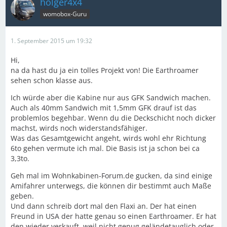
holger4x4
womobox-Guru
1. September 2015 um 19:32
Hi,
na da hast du ja ein tolles Projekt von! Die Earthroamer
sehen schon klasse aus.
Ich würde aber die Kabine nur aus GFK Sandwich machen.
Auch als 40mm Sandwich mit 1,5mm GFK drauf ist das
problemlos begehbar. Wenn du die Deckschicht noch dicker
machst, wirds noch widerstandsfähiger.
Was das Gesamtgewicht angeht, wirds wohl ehr Richtung
6to gehen vermute ich mal. Die Basis ist ja schon bei ca
3,3to.
Geh mal im Wohnkabinen-Forum.de gucken, da sind einige
Amifahrer unterwegs, die können dir bestimmt auch Maße
geben.
Und dann schreib dort mal den Flaxi an. Der hat einen
Freund in USA der hatte genau so einen Earthroamer. Er hat
den wieder verkauft, weil nicht genug geländetauglich oder