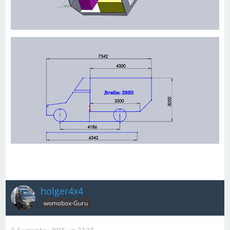
holger4x4
womobox-Guru