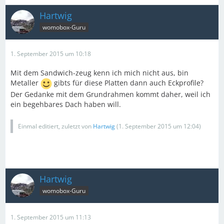
Hartwig
womobox-Guru
1. September 2015 um 10:18
Mit dem Sandwich-zeug kenn ich mich nicht aus, bin
Metaller
gibts für diese Platten dann auch Eckprofile?
Der Gedanke mit dem Grundrahmen kommt daher, weil ich
ein begehbares Dach haben will.
Einmal editiert, zuletzt von
Hartwig
(
1. September 2015 um 12:04
)
Hartwig
womobox-Guru
1. September 2015 um 11:13