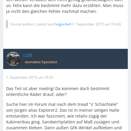
so. Felix kann die bestimmt mehr dazu erzählen. Man muss
ja nicht den gleichen Fehler nochmal machen.
Einmal editiert, zuletzt von
holger4x4
(
1. September 2015 um 19:43
)
colt
womobox-Spezialist
1. September 2015 um 19:35
Das Teil ist aber niedrig! Da kommen doch bestimmt
ordentliche Räder drauf, oder?
Suche hier im Forum mal nach dem tread "s' Schächtele"
von Jürgen alias Explorer2. Das ist in meiner seligen Halle
entstanden. Ich war fasziniert, wie relativ zügig der
Kabinenbau ging. Sandwichplatten auf Maß zusägen und
zusammen kleben. Dann außen GFK-Winkel aufkleben und