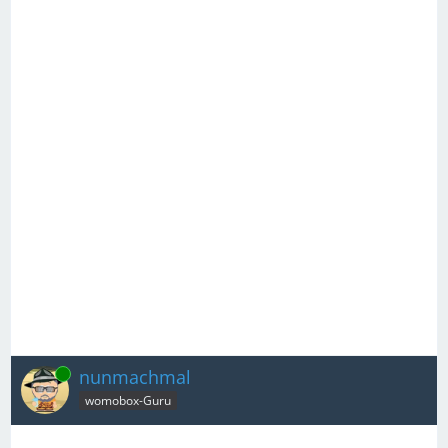
Online
nunmachmal
womobox-Guru