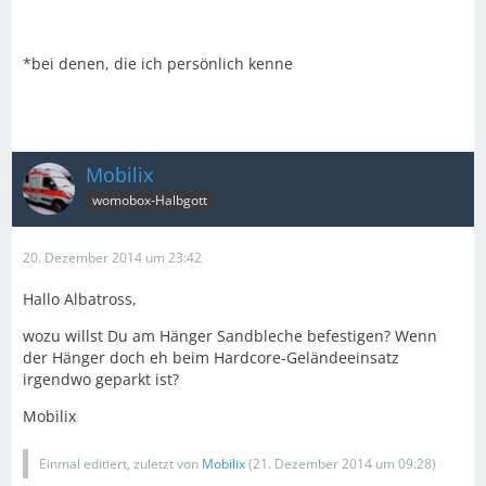
*bei denen, die ich persönlich kenne
Mobilix
womobox-Halbgott
20. Dezember 2014 um 23:42
Hallo Albatross,
wozu willst Du am Hänger Sandbleche befestigen? Wenn
der Hänger doch eh beim Hardcore-Geländeeinsatz
irgendwo geparkt ist?
Mobilix
Einmal editiert, zuletzt von
Mobilix
(
21. Dezember 2014 um 09:28
)