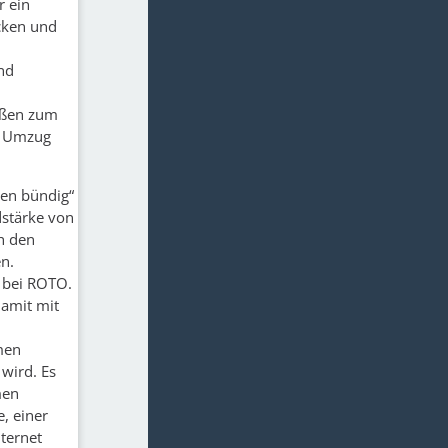
r ein
cken und
nd
außen zum
m Umzug
ßen bündig“
dstärke von
ch den
en.
s bei ROTO.
damit mit
men
wird. Es
men
e, einer
ternet