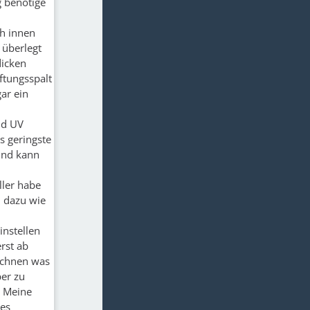
g benötige
ch innen
 überlegt
dicken
ftungsspalt
ar ein
nd UV
s geringste
 und kann
ller habe
n dazu wie
instellen
rst ab
rechnen was
ber zu
. Meine
nes