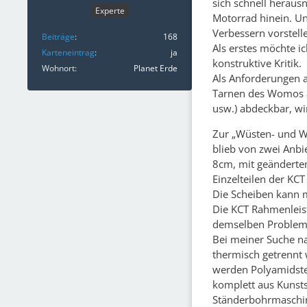
sich schnell heraus
Experte
Motorrad hinein. Un
Verbessern vorstell
Beiträge
168
Als erstes möchte i
Karteneintrag
ja
konstruktive Kritik.
Wohnort
Planet Erde
Als Anforderungen a
Tarnen des Womos 
usw.) abdeckbar, wi
Zur „Wüsten- und Wi
blieb von zwei Anbi
8cm, mit geändertem 
Einzelteilen der KC
Die Scheiben kann m
Die KCT Rahmenleist
demselben Problem 
Bei meiner Suche n
thermisch getrennt 
werden Polyamidsteg
komplett aus Kunstst
Ständerbohrmaschine