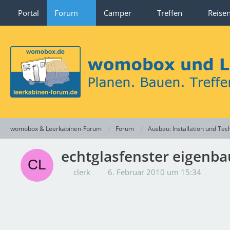
Portal
Forum
Camper
Treffen
Reise
womobox & Leerkabinen-Forum
Forum
Ausbau: Installation und Tec
echtglasfenster eigenba
clerk
6. Februar 2010 um 15:34