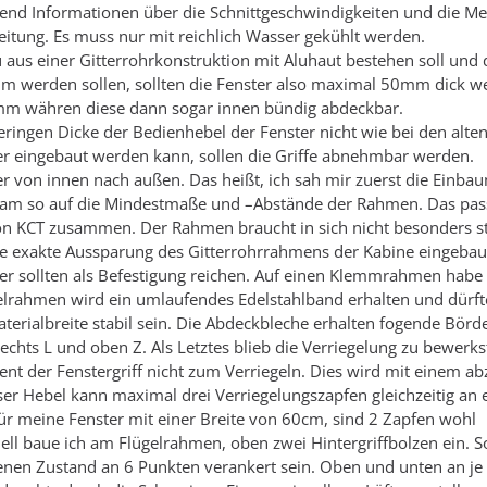
hend Informationen über die Schnittgeschwindigkeiten und die M
eitung. Es muss nur mit reichlich Wasser gekühlt werden.
 aus einer Gitterrohrkonstruktion mit Aluhaut bestehen soll und
mm werden sollen, sollten die Fenster also maximal 50mm dick w
mm währen diese dann sogar innen bündig abdeckbar.
geringen Dicke der Bedienhebel der Fenster nicht wie bei den alte
r eingebaut werden kann, sollen die Griffe abnehmbar werden.
ter von innen nach außen. Das heißt, ich sah mir zuerst die Einb
kam so auf die Mindestmaße und –Abstände der Rahmen. Das pas
on KCT zusammen. Der Rahmen braucht in sich nicht besonders st
ne exakte Aussparung des Gitterrohrrahmens der Kabine eingebau
er sollten als Befestigung reichen. Auf einen Klemmrahmen habe 
gelrahmen wird ein umlaufendes Edelstahlband erhalten und dürft
aterialbreite stabil sein. Die Abdeckbleche erhalten fogende Börd
echts L und oben Z. Als Letztes blieb die Verriegelung zu bewerkst
ent der Fenstergriff nicht zum Verriegeln. Dies wird mit einem a
er Hebel kann maximal drei Verriegelungszapfen gleichzeitig an
ür meine Fenster mit einer Breite von 60cm, sind 2 Zapfen wohl
ell baue ich am Flügelrahmen, oben zwei Hintergriffbolzen ein. S
enen Zustand an 6 Punkten verankert sein. Oben und unten an je