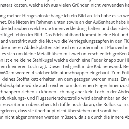
nsters kosten, welche ich aus vielen Gründen nicht verwenden k
ng meiner Hirngespinste hänge ich ein Bild an. Ich habe es so wei
net. Die Nieten im Rahmen unten sowie an der Außenhaut habe ic
 die Schrauben welche die Innenverkleidung halten und das Edel
rflügel fehlen im Bild. Das Edelstahlband kommt in eine Nut und 
Band verstärkt auch die Nut wo die Verriegelungszapfen in den Flü
 die inneren Abdeckplatten stelle ich ein andermal mit Planzeichn
t es sich um kleine Metallhülsen mit zwei unterschiedlich großen
n ist eine kleine Stahlkugel welche durch eine Feder knapp zur Hä
m kleineren Loch ragt. Dieser Teil greift in die Kabinenwand. Bei
0x60cm werden 4 solcher Miniaturschnapper eingebaut. Zum Ent
n kleines Stoffetikett erhalten, an dem gezogen werden muss. Ein 
Abdeckplatte würde auch reichen um dort einen Finger hineinzus
Schnappern ziehen zu können. Ich mag aber kein Loch in der Abdec
erdunkelungs- und Flugsaurierschutzrollo wird abnehmbar an de
ur etwa 35mm überstehen. Ich tüftle noch daran, die Rollos so in 
grieren, dass sie überhaupt nicht überstehen und somit bei
n nicht abgenommen werden müssen, da sie durch die innere Ab