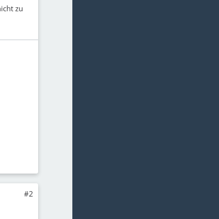
icht zu
#2