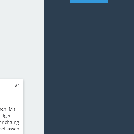
#1
en. Mit
itigen
nrichtung
el lassen