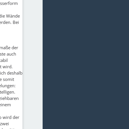
esserform
 die Wände
erden. Bei
n
aumaße der
ste auch
abil
t wird.
ich deshalb
e somit
elungen:
elligen.
bziehbaren
 einem
o wird der
 zwei