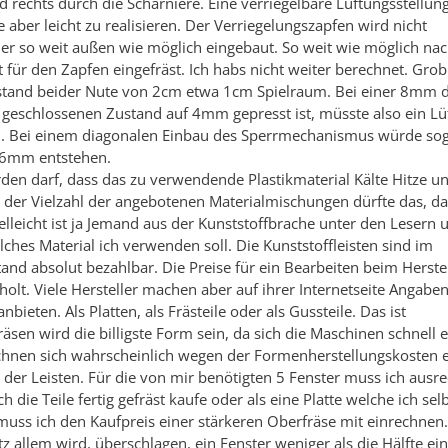
d rechts durch die Scharniere. Eine verriegelbare Lüftungsstellun
e aber leicht zu realisieren. Der Verriegelungszapfen wird nicht
r so weit außen wie möglich eingebaut. So weit wie möglich na
 für den Zapfen eingefräst. Ich habs nicht weiter berechnet. Grob
bstand beider Nute von 2cm etwa 1cm Spielraum. Bei einer 8mm 
geschlossenen Zustand auf 4mm gepresst ist, müsste also ein Lü
 Bei einem diagonalen Einbau des Sperrmechanismus würde sog
16mm entstehen.
den darf, dass das zu verwendende Plastikmaterial Kälte Hitze u
ei der Vielzahl der angebotenen Materialmischungen dürfte das, da
lleicht ist ja Jemand aus der Kunststoffbrache unter den Lesern
ches Material ich verwenden soll. Die Kunststoffleisten sind im
and absolut bezahlbar. Die Preise für ein Bearbeiten beim Herste
holt. Viele Hersteller machen aber auf ihrer Internetseite Angabe
anbieten. Als Platten, als Frästeile oder als Gussteile. Das ist
äsen wird die billigste Form sein, da sich die Maschinen schnell e
echnen sich wahrscheinlich wegen der Formenherstellungskosten e
der Leisten. Für die von mir benötigten 5 Fenster muss ich aus
h die Teile fertig gefräst kaufe oder als eine Platte welche ich sel
muss ich den Kaufpreis einer stärkeren Oberfräse mit einrechnen
otz allem wird, überschlagen, ein Fenster weniger als die Hälfte ei