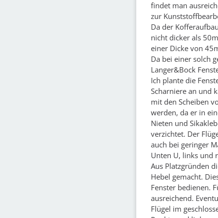
findet man ausreic
zur Kunststoffbearb
Da der Kofferaufbau
nicht dicker als 50
einer Dicke von 45
Da bei einer solch 
Langer&Bock Fenste
Ich plante die Fens
Scharniere an und 
mit den Scheiben v
werden, da er in ei
Nieten und Sikakleb
verzichtet. Der Flü
auch bei geringer M
Unten U, links und r
Aus Platzgründen di
Hebel gemacht. Dies
Fenster bedienen. F
ausreichend. Eventu
Flügel im geschloss