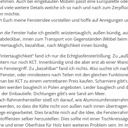
nehmen. Auch bei eingebauten Möbeln passt eine Europalette ode
d viele weitere Details welche ich so nach und nach zum Zerpflü
en möchte.
ch Euch meine Fensteridee vorstellen und hoffe auf Anregungen u
n die Fenster habe ich gestellt: wüstentauglich, außen bündig, 
abdeckbar, innen zum Transport von Gegenständen (Möbel bei
ntertauglich, bezahlbar, nach Möglichkeit innen bündig,
ntertauglichkeit“ fand ich nur die Echtglasfensterlößung. Zu „au
etern nur noch KCT. Innenbündig sind die aber erst ab einer Wan
Fenstergriff. Zu „bezahlbar“ fand ich nichts. Also suchte ich na
T Fenster, oder mindestens nach Teilen mit den gleichen Funktion
an bei KCT zu einem vertretbaren Preis kaufen. Scharniere gibt’
en werden baugleich in Polen angeboten. Leider baugleich und 
der Einbautiefe. Dichtungen gibt’s wie Sand am Meer.
ach Rahmenhersteller stieß ich darauf, wie Aluminiumfensterrah
werden, so dass die Kälte nicht von außen nach innen übertragen 
e eingearbeitet. Dies brachte mich auf die Idee, die Fensterrah
offleisten selber herzustellen. Dies sollte mit einer Tischkreissäg
 und einer Oberfräse für Holz kein weiteres Problem sein. Im In