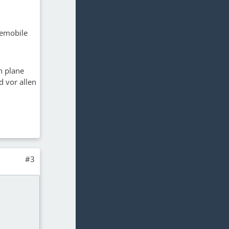
semobile
h plane
d vor allen
#3