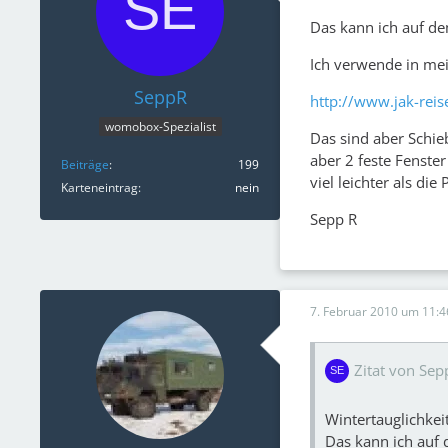
Das kann ich auf de
Ich verwende in mei
SeppR
http://www.jak-rei
womobox-Spezialist
Das sind aber Schieb
aber 2 feste Fenste
Beiträge
199
viel leichter als die
Karteneintrag
nein
Sepp R
7. Februar 2010 um 11:4
Zitat von Sep
Wintertauglichkei
Das kann ich auf 