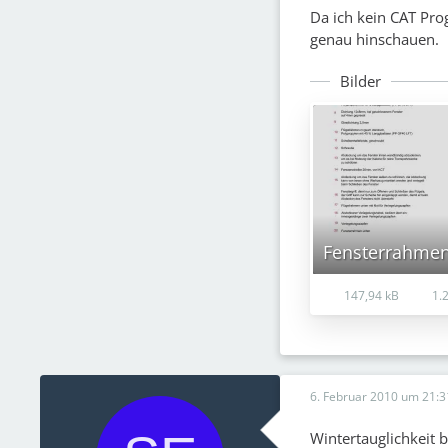
Da ich kein CAT Pr
genau hinschauen.
Bilder
Fensterrahmen
147,94 kB
1.2
6. Februar 2010 um 21:3
Wintertauglichkeit 