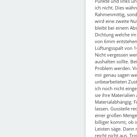
Punkte und links un
ich nicht. Dies währ
Rahmenmittig, sonde
wird eine zweite Nut
bleibt bei einem A
Dichtung welche im 
von 6mm entstehen.
Lüftungsspalt von 
Nicht vergessen wer
aushalten sollte. B
Problem werden. Vie
mir genau sagen wel
unbearbeiteten Zust
ich noch nicht einge
sie ihre Materialien 
Materialabhängig. Fr
lassen. Gussteile r
einer großen Menge 
billiger kommt, ob ic
Leisten säge. Dann 
reicht nicht aus. Tr