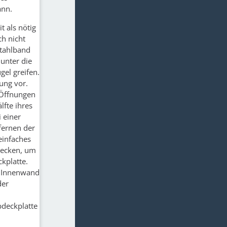
ann.
t als nötig
h nicht
stahlband
unter die
gel greifen.
ung vor.
 Öffnungen
lfte ihres
 einer
fernen der
einfaches
tecken, um
kplatte.
r Innenwand
der
deckplatte