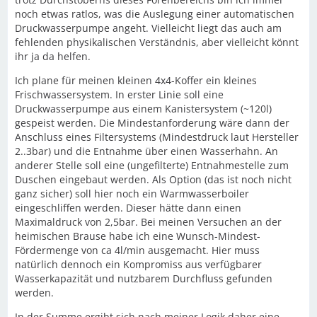
noch etwas ratlos, was die Auslegung einer automatischen
Druckwasserpumpe angeht. Vielleicht liegt das auch am
fehlenden physikalischen Verständnis, aber vielleicht könnt
ihr ja da helfen.
Ich plane für meinen kleinen 4x4-Koffer ein kleines
Frischwassersystem. In erster Linie soll eine
Druckwasserpumpe aus einem Kanistersystem (~120l)
gespeist werden. Die Mindestanforderung wäre dann der
Anschluss eines Filtersystems (Mindestdruck laut Hersteller
2..3bar) und die Entnahme über einen Wasserhahn. An
anderer Stelle soll eine (ungefilterte) Entnahmestelle zum
Duschen eingebaut werden. Als Option (das ist noch nicht
ganz sicher) soll hier noch ein Warmwasserboiler
eingeschliffen werden. Dieser hätte dann einen
Maximaldruck von 2,5bar. Bei meinen Versuchen an der
heimischen Brause habe ich eine Wunsch-Mindest-
Fördermenge von ca 4l/min ausgemacht. Hier muss
natürlich dennoch ein Kompromiss aus verfügbarer
Wasserkapazität und nutzbarem Durchfluss gefunden
werden.
In der Summe ergibt sich nach meiner Logik daher eine