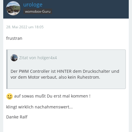
urologe
womobox-Guru
28. Mai 2022 um 18:05
frustran
Zitat von holger4x4
Der PWM Controller ist HINTER dem Druckschalter und
vor dem Motor verbaut, also kein Ruhestrom.
auf sowas mußt Du erst mal kommen !
klingt wirklich nachahmenswert...
Danke Ralf