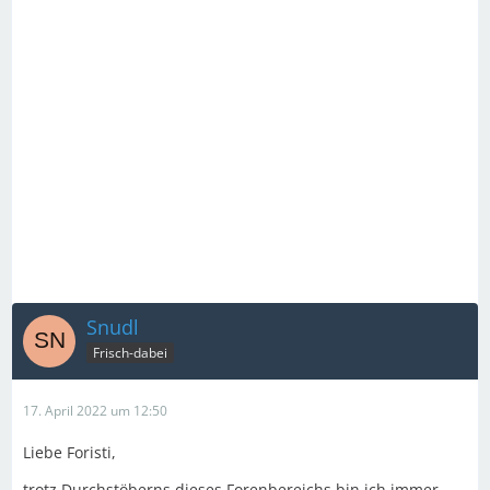
Snudl
Frisch-dabei
17. April 2022 um 12:50
Liebe Foristi,
trotz Durchstöberns dieses Forenbereichs bin ich immer