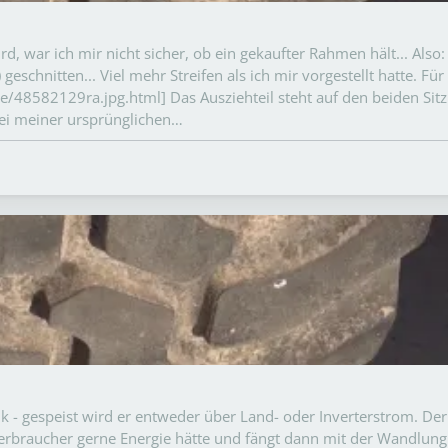
d, war ich mir nicht sicher, ob ein gekaufter Rahmen hält... Also:
chnitten... Viel mehr Streifen als ich mir vorgestellt hatte. Für
de/48582129ra.jpg.html] Das Ausziehteil steht auf den beiden Sit
bei meiner ursprünglichen…
 - gespeist wird er entweder über Land- oder Inverterstrom. Der
Verbraucher gerne Energie hätte und fängt dann mit der Wandlung