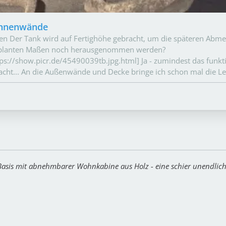
 Innenwände
sten Der Tank wird auf Fertighöhe gebracht, um die späteren Abm
geplanten Maßen noch herausgenommen werden?
s://show.picr.de/45490039tb.jpg.html] Ja - zumindest das funktio
dacht... An die Außenwände und Decke bringe ich schon mal die Le
asis mit abnehmbarer Wohnkabine aus Holz - eine schier unendlich