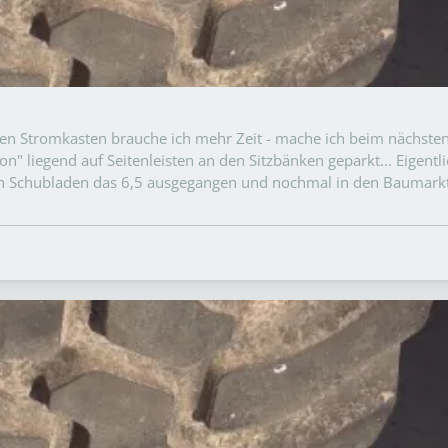
en Stromkasten brauche ich mehr Zeit - mache ich beim nächsten M
n" liegend auf Seitenleisten an den Sitzbänken geparkt... Eigentli
ei den Schubladen das 6,5 ausgegangen und nochmal in den Baumarkt