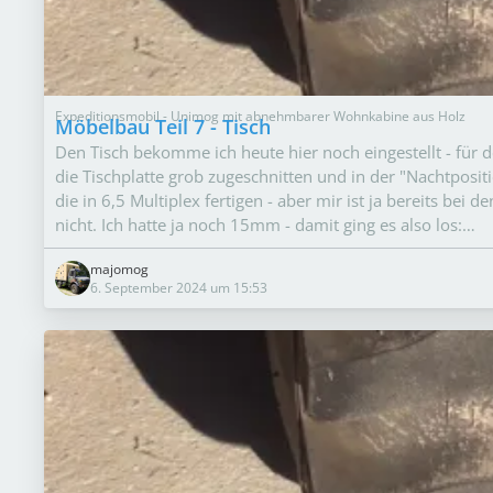
Expeditionsmobil - Unimog mit abnehmbarer Wohnkabine aus Holz
Möbelbau Teil 7 - Tisch
Den Tisch bekomme ich heute hier noch eingestellt - für d
die Tischplatte grob zugeschnitten und in der "Nachtpositio
die in 6,5 Multiplex fertigen - aber mir ist ja bereits b
nicht. Ich hatte ja noch 15mm - damit ging es also los:…
majomog
6. September 2024 um 15:53