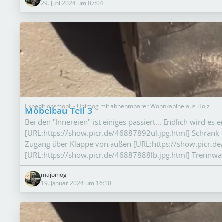
29. Juni 2024 um 07:04
Expeditionsmobil - Unimog mit abnehmbarer Wohnkabine aus Holz
Möbelbau Teil 3
Bei den "Innereien" ist einiges passiert... Endlich wird e
[URL:https://show.picr.de/46887892ul.jpg.html] Schrank 
Zugang über Klappe von außen [URL:https://show.picr.de
[URL:https://show.picr.de/46887888lb.jpg.html] Trennw
majomog
19. Januar 2024 um 16:10