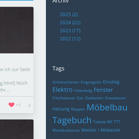
Archiv
2025 (2)
2024 (22)
2023 (17)
2022 (12)
Tags
 ich zur Seite
Einstieg
Airlineschienen
Eingangstür
pg.html] Noch
Elektro
Fenster
mehr…
Faltenbalg
Frischwasser
Gas
Gaskasten
Grauwasser
Möbelbau
1
2
Heizung
Klappen
Tagebuch
Toilette WC TTT
Wasser / Abwasser
Wandauslaesse