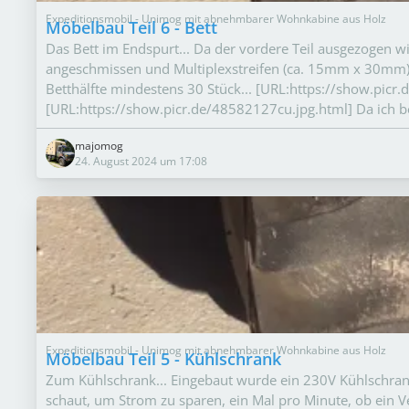
Expeditionsmobil - Unimog mit abnehmbarer Wohnkabine aus Holz
Möbelbau Teil 6 - Bett
Das Bett im Endspurt... Da der vordere Teil ausgezogen wir
angeschmissen und Multiplexstreifen (ca. 15mm x 30mm) ges
Betthälfte mindestens 30 Stück... [URL:https://show.picr.
[URL:https://show.picr.de/48582127cu.jpg.html] Da ich 
majomog
24. August 2024 um 17:08
Expeditionsmobil - Unimog mit abnehmbarer Wohnkabine aus Holz
Möbelbau Teil 5 - Kühlschrank
Zum Kühlschrank... Eingebaut wurde ein 230V Kühlschrank
schaut, um Strom zu sparen, ein Mal pro Minute, ob ein 