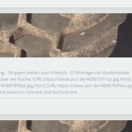
s eng - Strippen ziehen zum Erlebnis :-D Montage von Bodenleisten
über der Küche: [URL:https://show.picr.de/46887891tp.jpg.html] 
/46887890pl.jpg.html] [URL:https://show.picr.de/46887889ox.jp
and zwischen Schrank und Kühlschrank…