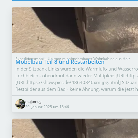
Expeditionsmobil - Unimog mit abnehmbarer Wohnkabine aus Holz
Möbelbau Teil 8 und Restarbeiten
In der Sitzbank Links wurden die Warmluft- und Wasserroh
Lochbleich - obendrauf dann wieder Multiplex: [URL:htt
[URL:https://show.picr.de/48640840xm.jpg.html] Sitzban
Restbilder aus dem Bad - keine Ahnung, warum die jetzt hi
majomog
29. Januar 2025 um 18:46