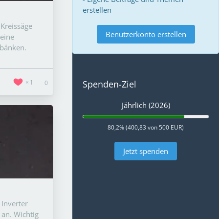
erstellen
 Kreissäge
Benutzerkonto erstellen
 eine
zbänken.
1
Spenden-Ziel
0
Jährlich (2026)
80,2% (400,83 von 500 EUR)
Jetzt spenden
 Inverter
 an. Wichtig