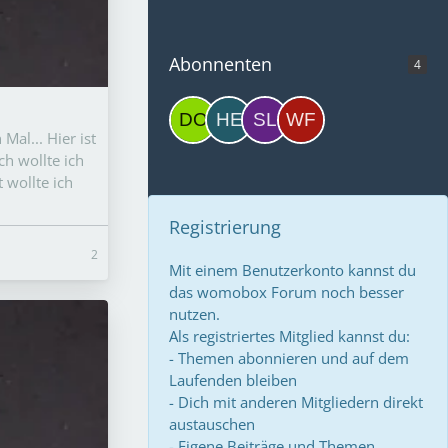
Abonnenten
4
al... Hier ist
ch wollte ich
 wollte ich
Registrierung
2
Mit einem Benutzerkonto kannst du
das womobox Forum noch besser
nutzen.
Als registriertes Mitglied kannst du:
- Themen abonnieren und auf dem
Laufenden bleiben
- Dich mit anderen Mitgliedern direkt
austauschen
- Eigene Beiträge und Themen