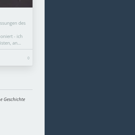
essungen des
niert - ich
isten, an…
0
e Geschichte