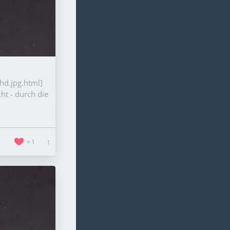
hd.jpg.html]
ht - durch die
1
1