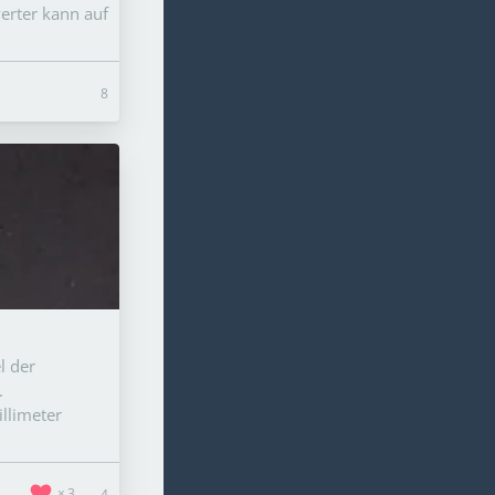
verter kann auf
8
l der
.
llimeter
3
4