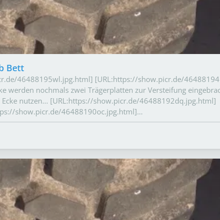
b Bett
icr.de/46488195wl.jpg.html] [URL:https://show.picr.de/46488194
ke werden nochmals zwei Trägerplatten zur Versteifung eingebrac
Ecke nutzen... [URL:https://show.picr.de/46488192dq.jpg.html]
tps://show.picr.de/46488190oc.jpg.html]…