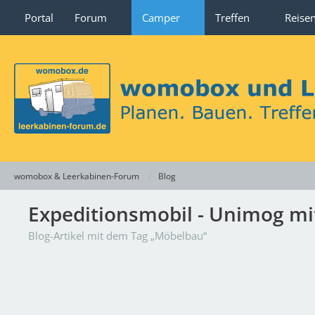
Portal
Forum
Camper
Treffen
Reise
womobox & Leerkabinen-Forum
Blog
Expeditionsmobil - Unimog m
Blog-Artikel mit dem Tag „Möbelbau“