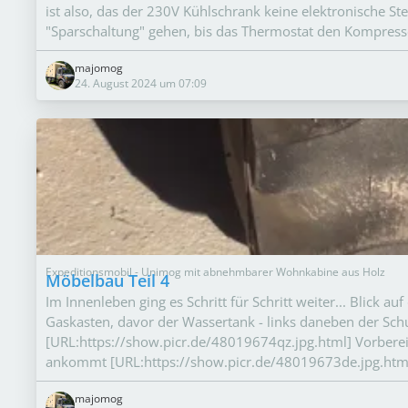
ist also, das der 230V Kühlschrank keine elektronische St
"Sparschaltung" gehen, bis das Thermostat den Kompress
majomog
24. August 2024 um 07:09
Expeditionsmobil - Unimog mit abnehmbarer Wohnkabine aus Holz
Möbelbau Teil 4
Im Innenleben ging es Schritt für Schritt weiter... Blick a
Gaskasten, davor der Wassertank - links daneben der Sch
[URL:https://show.picr.de/48019674qz.jpg.html] Vorbereit
ankommt [URL:https://show.picr.de/48019673de.jpg.html]
majomog