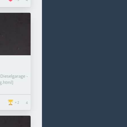
Dieselgarage -
g.html]
2
4