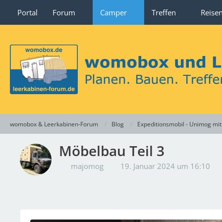
Portal
Forum
Camper
Treffen
Reise
womobox & Leerkabinen-Forum
Blog
Expeditionsmobil - Unimog m
Möbelbau Teil 3
majomog
19. Januar 2024 um 16:10