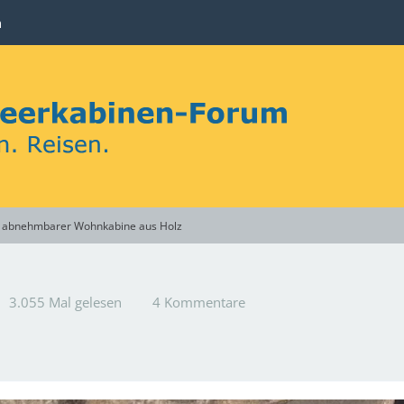
n
it abnehmbarer Wohnkabine aus Holz
3.055 Mal gelesen
4 Kommentare