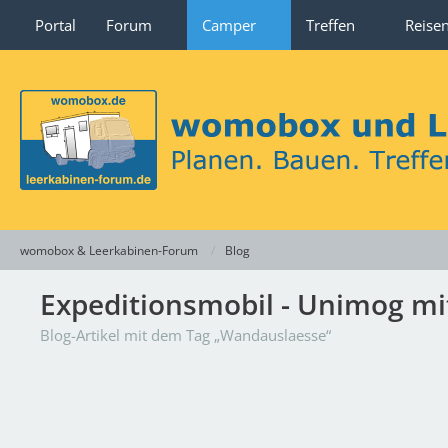
Portal
Forum
Camper
Treffen
Reise
womobox & Leerkabinen-Forum
Blog
Expeditionsmobil - Unimog m
Blog-Artikel mit dem Tag „Wandauslaesse“