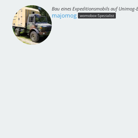
Bau eines Expeditionsmobils auf Unimog-B
majomog
womobox-Spezialist