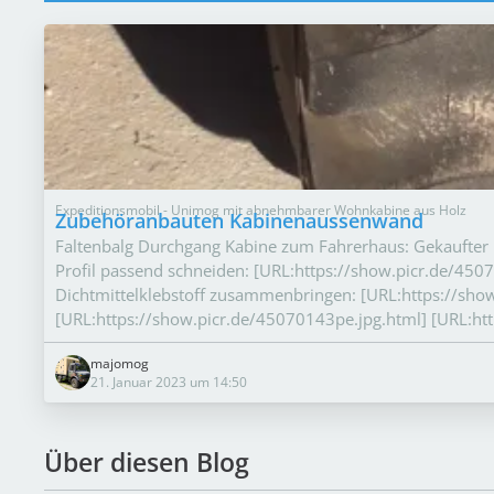
Expeditionsmobil - Unimog mit abnehmbarer Wohnkabine aus Holz
Zubehöranbauten Kabinenaussenwand
Faltenbalg Durchgang Kabine zum Fahrerhaus: Gekaufter 
Profil passend schneiden: [URL:https://show.picr.de/450
Dichtmittelklebstoff zusammenbringen: [URL:https://sho
[URL:https://show.picr.de/45070143pe.jpg.html] [URL:ht
majomog
21. Januar 2023 um 14:50
Über diesen Blog