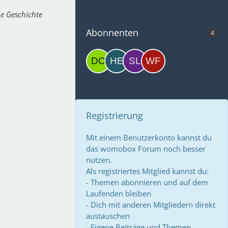
e Geschichte
Abonnenten
4
Registrierung
Mit einem Benutzerkonto kannst du
das womobox Forum noch besser
nutzen.
Als registriertes Mitglied kannst du:
- Themen abonnieren und auf dem
Laufenden bleiben
- Dich mit anderen Mitgliedern direkt
austauschen
- Eigene Beiträge und Themen