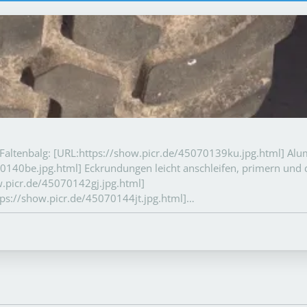
Faltenbalg: [URL:https://show.picr.de/45070139ku.jpg.html] Al
70140be.jpg.html] Eckrundungen leicht anschleifen, primern und
w.picr.de/45070142gj.jpg.html]
tps://show.picr.de/45070144jt.jpg.html]…