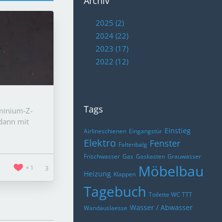
Archiv
2025 (2)
2024 (22)
2023 (17)
2022 (12)
Tags
uminium-Z-
 dann mit
Einstieg
Airlineschienen
Eingangstür
Elektro
Fenster
Faltenbalg
Frischwasser
Gas
Gaskasten
Grauwasser
Möbelbau
1
3
Heizung
Klappen
Tagebuch
Toilette WC TTT
Wasser / Abwasser
Wandauslaesse