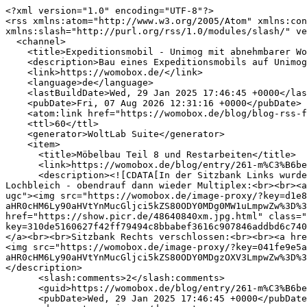
<?xml version="1.0" encoding="UTF-8"?>
<rss xmlns:atom="http://www.w3.org/2005/Atom" xmlns:content="http://purl.org/rss/1.0/modules/content/" xmlns:dc="http://purl.org/dc/elements/1.1/" xmlns:slash="http://purl.org/rss/1.0/modules/slash/" version="2.0">
  <channel>
    <title>Expeditionsmobil - Unimog mit abnehmbarer Wohnkabine aus Holz - womobox &amp; Leerkabinen-Forum</title>
    <description>Bau eines Expeditionsmobils auf Unimog-Basis mit abnehmbarer Wohnkabine aus Holz - eine schier unendliche Geschichte</description>
    <link>https://womobox.de/</link>
    <language>de</language>
    <lastBuildDate>Wed, 29 Jan 2025 17:46:45 +0000</lastBuildDate>
    <pubDate>Fri, 07 Aug 2026 12:31:16 +0000</pubDate>
    <atom:link href="https://womobox.de/blog/blog-rss-feed/?blogID=14" rel="self" type="application/rss+xml"/>
    <ttl>60</ttl>
    <generator>WoltLab Suite</generator>
    <item>
      <title>Möbelbau Teil 8 und Restarbeiten</title>
      <link>https://womobox.de/blog/entry/261-m%C3%B6belbau-teil-8-und-restarbeiten/</link>
      <description><![CDATA[In der Sitzbank Links wurden die Warmluft- und Wasserrohre verkleidet, damit sie nicht beschädigt werden. <br>Verwendet habe ich zur Seite Lochbleich - obendrauf dann wieder Multiplex:<br><br><a href="https://show.picr.de/48640841mn.jpg.html" class="externalURL" target="_blank" rel="nofollow noopener ugc"><img src="https://womobox.de/image-proxy/?key=d1e8bacce9b671b7e88680b831fdc3fd8138ffad14662727daa9a2a34611a302-aHR0cHM6Ly90aHVtYnMucGljci5kZS80ODY0MDg0MW1uLmpwZw%3D%3D" alt="48640841mn.jpg" data-valid="true"></a><br><br><br><br><a href="https://show.picr.de/48640840xm.jpg.html" class="externalURL" target="_blank" rel="nofollow noopener ugc"><img src="https://womobox.de/image-proxy/?key=310de5160627f42ff79494c8bbabef3616c907846addbd6c7404d645ba4e1c35-aHR0cHM6Ly90aHVtYnMucGljci5kZS80ODY0MDg0MHhtLmpwZw%3D%3D" alt="48640840xm.jpg" data-valid="true"></a><br><br>Sitzbank Rechts verschlossen:<br><br><a href="https://show.picr.de/48640839uw.jpg.html" class="externalURL" target="_blank" rel="nofollow noopener ugc"><img src="https://womobox.de/image-proxy/?key=041fe9e5a904ea4d7e7c72a79fa7921631ca5721f21e510536ee00a5b1a00e2b-aHR0cHM6Ly90aHVtYnMucGljci5kZS80ODY0MDgzOXV3LmpwZw%3D%3D" alt="48640839uw.jpg" data-valid="true"></a><br><br>Noch Restbilder aus dem Bad - keine Ahnung,…]]></description>
      <slash:comments>2</slash:comments>
      <guid>https://womobox.de/blog/entry/261-m%C3%B6belbau-teil-8-und-restarbeiten/</guid>
      <pubDate>Wed, 29 Jan 2025 17:46:45 +0000</pubDate>
      <dc:creator>majomog</dc:creator>
      <content:encoded><![CDATA[In der Sitzbank Links wurden die Warmluft- und Wasserrohre verkleidet, damit sie nicht beschädigt werden. <br>Verwendet habe ich zur Seite Lochbleich - obendrauf dann wieder Multiplex:<br><br><a href="https://show.picr.de/48640841mn.jpg.html" class="externalURL" target="_blank" rel="nofollow noopener ugc"><img src="https://womobox.de/image-proxy/?key=d1e8bacce9b671b7e88680b831fdc3fd8138ffad14662727daa9a2a34611a302-aHR0cHM6Ly90aHVtYnMucGljci5kZS80ODY0MDg0MW1uLmpwZw%3D%3D" alt="48640841mn.jpg" data-valid="true"></a><br><br><br><br><a href="https://show.picr.de/48640840xm.jpg.html" class="externalURL" target="_blank" rel="nofollow noopener ugc"><img src="https://womobox.de/image-proxy/?key=310de5160627f42ff79494c8bbabef3616c907846addbd6c7404d645ba4e1c35-aHR0cHM6Ly90aHVtYnMucGljci5kZS80ODY0MDg0MHhtLmpwZw%3D%3D" alt="48640840xm.jpg" data-valid="true"></a><br><br>Sitzbank Rechts verschlossen:<br><br><a href="https://show.picr.de/48640839uw.jpg.html" class="externalURL" target="_blank" rel="nofollow noopener ugc"><img src="https://womobox.de/image-proxy/?key=041fe9e5a904ea4d7e7c72a79fa7921631ca5721f21e510536ee00a5b1a00e2b-aHR0cHM6Ly90aHVtYnMucGljci5kZS80ODY0MDgzOXV3LmpwZw%3D%3D" alt="48640839uw.jpg" data-valid="true"></a><br><br>Noch Restbilder aus dem Bad - keine Ahnung, warum die jetzt hier gelandet sind. Ich wollte sie nicht löschen - aber auch nicht mehr verschieben:<br><br><a href="https://show.picr.de/48640838dq.jpg.html" class="externalURL" target="_blank" rel="nofollow noopener ugc"><img src="https://womobox.de/image-proxy/?key=01789cfdfe6f63f645baeb6f2f08b3328d790934172ef43ffc47590cb765a1a9-aHR0cHM6Ly90aHVtYnMucGljci5kZS80ODY0MDgzOGRxLmpwZw%3D%3D" alt="48640838dq.jpg" data-valid="true"></a><br><br><br><br><a href="https://show.picr.de/48640837el.jpg.html" class="externalURL" target="_blank" rel="nofollow noopener ugc"><img src="https://womobox.de/image-proxy/?key=a123a462dbf0b34be0a9cce83c2634166fc382c2fba0735d3c18f27cd7f2ccdb-aHR0cHM6Ly90aHVtYnMucGljci5kZS80ODY0MDgzN2VsLmpwZw%3D%3D" alt="48640837el.jpg" data-valid="true"></a><br><br><br><br><a href="https://show.picr.de/48640835jh.jpg.html" class="externalURL" target="_blank" rel="nofollow noopener ugc"><img src="https://womobox.de/image-proxy/?key=48f8aa9b730075519f9e6f25c41b2e4d8ac33f9982d432228ec02726ce48df66-aHR0cHM6Ly90aHVtYnMucGljci5kZS80ODY0MDgzNWpoLmpwZw%3D%3D" alt="48640835jh.jpg" data-valid="true"></a><br><br><br><br><a href="https://show.picr.de/48640834zm.jpg.html" class="externalURL" target="_blank" rel="nofollow noopener ugc"><img src="https://womobox.de/image-proxy/?key=3801769037c1db21b8a3a3dd49d7dce4b11dc0d68afce46bc7393e32ef48b289-aHR0cHM6Ly90aHVtYnMucGljci5kZS80ODY0MDgzNHptLmpwZw%3D%3D" alt="48640834zm.jpg" data-valid="true"></a><br><br>Die Tür zum Badezimmer - in 6,5mm Multiplex:<br>(Flurseite: Unten mit Epoxid - oben mit weißer Farbe)<br><br><a href="https://show.picr.de/48640833ny.jpg.html" class="externalURL" target="_blank" rel="nofollow noopener ugc"><img src="https://womobox.de/image-proxy/?key=9182cf0f565bf6810bcf3480770fc3938fedeb3a65072499a5a2affc24eeaaa4-aHR0cHM6Ly90aHVtYnMucGljci5kZS80ODY0MDgzM255LmpwZw%3D%3D" alt="48640833ny.jpg" data-valid="true"></a><br><br>Klötzchen zur Befestigung des Türgriffs:<br><br><a href="https://show.picr.de/48640832si.jpg.html" class="externalURL" target="_blank" rel="nofollow noopener ugc"><img src="https://womobox.de/image-proxy/?key=3d26030fc122a6e861aeb6518e4b70f1cc917d689c71ac175f316481e6c185e1-aHR0cHM6Ly90aHVtYnMucGljci5kZS80ODY0MDgzMnNpLmpwZw%3D%3D" alt="48640832si.jpg" data-valid="true"></a><br><br>Vom Innenraum aus gesehen:<br><br><a href="https://show.picr.de/48640831ky.jpg.html" class="externalURL" target="_blank" rel="nofollow noopener ugc"><img src="https://womobox.de/image-proxy/?key=5fec655aff15c9d493d864accdb786865ba1c1b77ea8997e1e12f5694bb5d714-aHR0cHM6Ly90aHVtYnMucGljci5kZS80ODY0MDgzMWt5LmpwZw%3D%3D" alt="48640831ky.jpg" data-valid="true"></a><br><br>Mit montierter Rosette:<br><br><a href="https://show.picr.de/48640830cu.jpg.html" class="externalURL" target="_blank" rel="nofollow noopener ugc"><img src="https://womobox.de/image-proxy/?key=198b10e5db0bb8ba162cf6fa1c08c2e32f108575ed263083300afed541909c0a-aHR0cHM6Ly90aHVtYnMucGljci5kZS80ODY0MDgzMGN1LmpwZw%3D%3D" alt="48640830cu.jpg" data-valid="true"></a><br><br>Und Griff:<br><br><a href="https://show.picr.de/48640829zq.jpg.html" class="externalURL" target="_blank" rel="nofollow noopener ugc"><img src="https://womobox.de/image-proxy/?key=6f18d03e2219fcc4aaca4af4913ae3477293232d3bdd943d166b93951d377fb1-aHR0cHM6Ly90aHVtYnMucGljci5kZS80ODY0MDgyOXpxLmpwZw%3D%3D" alt="48640829zq.jpg" data-valid="true"></a><br><br>Mit Schloss:<br><br><a href="https://show.picr.de/48640828mo.jpg.html" class="externalURL" target="_blank" rel="nofollow noopener ugc"><img src="https://womobox.de/image-proxy/?key=f4a786950737d8b22574902268f093c8782422e93edbb2ae06938cd5ef81da87-aHR0cHM6Ly90aHVtYnMucGljci5kZS80ODY0MDgyOG1vLmpwZw%3D%3D" alt="48640828mo.jpg" data-valid="true"></a><br><br><br><br><a href="https://show.picr.de/48640827ts.jpg.html" class="externalURL" target="_blank" rel="nofollow noopener ugc"><img src="https://womobox.de/image-proxy/?key=0b6cca1a59620be3048ae6557e08512a2da289d6b6163159be983cac96ca7f3c-aHR0cHM6Ly90aHVtYnMucGljci5kZS80ODY0MDgyN3RzLmpwZw%3D%3D" alt="48640827ts.jpg" data-valid="true"></a><br><br><br><br><a href="https://show.picr.de/48640826jm.jpg.html" class="externalURL" target="_blank" rel="nofollow noopener ugc"><img src="https://womobox.de/image-proxy/?key=6c8ba5346d4f97f5a354ff51c285d8e1e169cb236c396988e56bda0284e78a39-aHR0cHM6Ly90aHVtYnMucGljci5kZS80ODY0MDgyNmptLmpwZw%3D%3D" alt="48640826jm.jpg" data-valid="true"></a><br><br>Weitere Klötzchen für die 3-Punkt-Verriegelung:<br><br><a href="https://show.picr.de/48640825qh.jpg.html" class="externalURL" target="_blank" rel="nofollow noopener ugc"><img src="https://womobox.de/image-proxy/?key=695d2c28acc5262e5ee61d5074ca60fbb5cdf856d563314117feb77f9dad60c8-aHR0cHM6Ly90aHVtYnMucGljci5kZS80ODY0MDgyNXFoLmpwZw%3D%3D" alt="48640825qh.jpg" data-valid="true"></a><br><br>Mit montierter 3-Punkt-Verriegelung:<br><br><a href="https://show.picr.de/48640824cu.jpg.html" class="externalURL" target="_blank" rel="nofollow noopener ugc"><img src="https://womobox.de/image-proxy/?key=34b9aa32af85b467726f5aa9d4b4056684a56cb08d20ef6bb193439cb182938e-aHR0cHM6Ly90aHVtYnMucGljci5kZS80ODY0MDgyNGN1LmpwZw%3D%3D" alt="48640824cu.jpg" data-valid="true"></a><br><br>Montierter Fernseher an der Bad-Rückwand:<br><br><a href="https://show.picr.de/48640823ql.jpg.html" class="externalURL" target="_blank" rel="nofollow noopener ugc"><img src="https://womobox.de/image-proxy/?key=49bc7c2652c7c2cd4da46396920f3981f9811bfef98bdc5c5cdb5d1dbcf12339-aHR0cHM6Ly90aHVtYnMucGljci5kZS80ODY0MDgyM3FsLmpwZw%3D%3D" alt="48640823ql.jpg" data-valid="true"></a><br><br>Der Halter kann ausgefahren werden, sodass man aus dem Bett heraus die Blickposition gut verändern kann:<br><br><a href="https://show.picr.de/48640822mu.jpg.html" class="externalURL" target="_blank" rel="nofollow noopener ugc"><img src="https://womobox.de/image-proxy/?key=cb87fa56118789246b7fffe9f94f381d6334fda4066e54706a2b026a91897d61-aHR0cHM6Ly90aHVtYnMucGljci5kZS80ODY0MDgyMm11LmpwZw%3D%3D" alt="48640822mu.jpg" data-valid="true"></a><br><br>Ich sollte nur nicht vergessen, den vor Fahrtantri