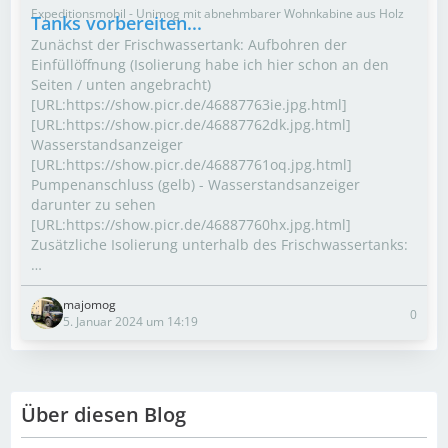
Expeditionsmobil - Unimog mit abnehmbarer Wohnkabine aus Holz
Tanks vorbereiten...
Zunächst der Frischwassertank: Aufbohren der
Einfüllöffnung (Isolierung habe ich hier schon an den
Seiten / unten angebracht)
[URL:https://show.picr.de/46887763ie.jpg.html]
[URL:https://show.picr.de/46887762dk.jpg.html]
Wasserstandsanzeiger
[URL:https://show.picr.de/46887761oq.jpg.html]
Pumpenanschluss (gelb) - Wasserstandsanzeiger
darunter zu sehen
[URL:https://show.picr.de/46887760hx.jpg.html]
Zusätzliche Isolierung unterhalb des Frischwassertanks:
…
majomog
0
5. Januar 2024 um 14:19
Über diesen Blog