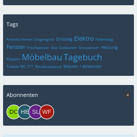
Tags
Elektro
Einstieg
Airlineschienen
Eingangstür
Faltenbalg
Fenster
Heizung
Frischwasser
Gas
Gaskasten
Grauwasser
Möbelbau
Tagebuch
Klappen
Wasser / Abwasser
Toilette WC TTT
Wandauslaesse
Abonnenten
4