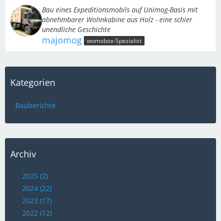
Bau eines Expeditionsmobils auf Unimog-Basis mit
abnehmbarer Wohnkabine aus Holz - eine schier
unendliche Geschichte
majomog
womobox-Spezialist
Kategorien
Bauberichte
Archiv
2025 (2)
2024 (22)
2023 (17)
2022 (12)