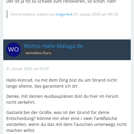
Der ist ja fst zu schade zum renovieren, so schön 70er!
Einmal editiert, zuletzt von
holger4x4
(
31. Januar 2026 um 09:14
)
Womo-Halle-Malaga.de
womobox-Guru
31. Januar 2026 um 09:50
Hallo Konrad, na mit dem Ding bist du am Strand nicht
lange alleine, das garantiere ich dir.
Denke, mit deinen Ausbauplänen bist du hier im Forum
nicht verkehrt.
Gastank bei der Größe, was ist der Grund für deine
Entscheidung? Könnte mir eher eine / zwei Tankflasche
vorstellen, wenn du das mit dem Tauschen unterwegs nicht
machen willst.