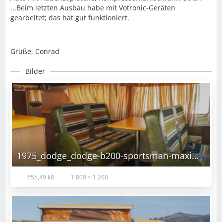
...Beim letzten Ausbau habe mit Votronic-Geräten
gearbeitet; das hat gut funktioniert.
Grüße, Conrad
Bilder
1975_dodge_dodge-b200-sportsman-maxiwagon_1975_dodge_dodge-b200-sportsman-maxiwagon_1975_dodge_dodge-b200-sportsman-maxiwagon_DSC05643-55672-RXuw7p-84071-84072.jpg
655,49 kB
1.800 × 1.200