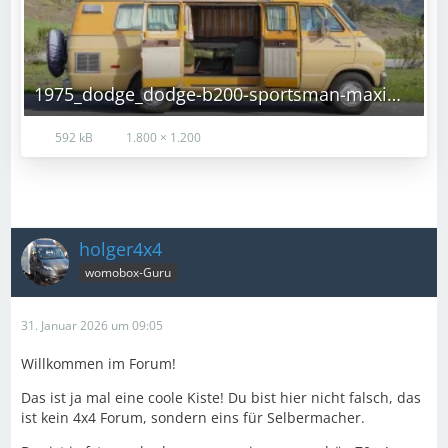
1975_dodge_dodge-b200-sportsman-maxiwagon_DSC07819-88598.jpg
592 kB
1.800 × 1.200
holger4x4
womobox-Guru
31. Januar 2026 um 09:05
Willkommen im Forum!
Das ist ja mal eine coole Kiste! Du bist hier nicht falsch, das
ist kein 4x4 Forum, sondern eins für Selbermacher.