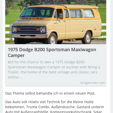
1975 Dodge B200 Sportsman Maxiwagon
Camper
Bid for the chance to own a 1975 Dodge B200
Sportsman Maxiwagon Camper at auction with Bring a
Trailer, the home of the best vintage and classic cars
online.…
bringatrailer.com
Das Thema selbst behandle ich in einem neuen Post.
Das Auto soll relativ viel Technik für die kleine Hütte
bekommen, Truma Combi, Außendusche, Gastank unterm
Auto mit Außenzapfstelle, Kompressorkühlschrank, Solar,