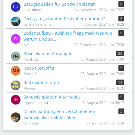
Bezugsquellen für Sandwichplatten
8
Luxusliner
24. November 2024 um 17:37
Fertig ausgebauten Postkoffer dämmen?
3
Karina Valensina
1. Oktober 2024 um 18:28
Bodenaufbau - auch ich frage mich was wie
9
warum und so....
ivo
22. September 2024 um 17:38
Absetzkabine Anhänger
88
Hawking
30. August 2024 um 17:00
Iveco Postkoffer
5
Mario S.
23. August 2024 um 17:09
Radkasten hinten
14
Abweg
20. August 2024 um 18:26
Sandwichplatten Alternative
9
irgendeinekiwi
1. August 2024 um 08:17
Druckspannung von verschiedenen
5
Sandwichkern Materialien
Urlaubär
21. Juni 2024 um 12:34