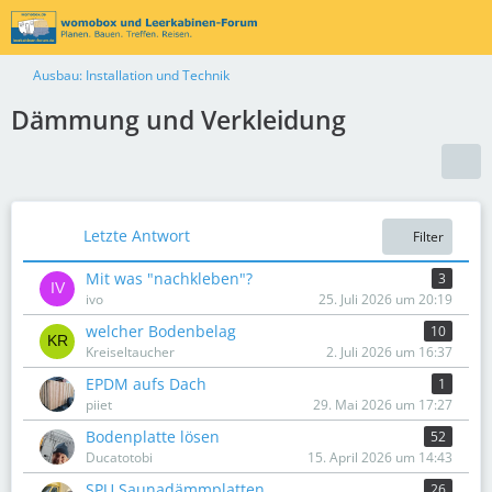
Ausbau: Installation und Technik
Dämmung und Verkleidung
Letzte Antwort
Filter
Mit was "nachkleben"?
3
ivo
25. Juli 2026 um 20:19
welcher Bodenbelag
10
Kreiseltaucher
2. Juli 2026 um 16:37
EPDM aufs Dach
1
piiet
29. Mai 2026 um 17:27
Bodenplatte lösen
52
Ducatotobi
15. April 2026 um 14:43
SPU Saunadämmplatten
26