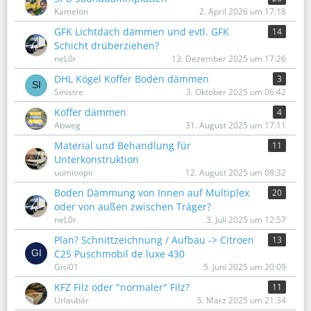
Kamelon
2. April 2026 um 17:18
GFK Lichtdach dämmen und evtl. GFK
14
Schicht drüberziehen?
neL0r
13. Dezember 2025 um 17:26
DHL Kögel Koffer Boden dämmen
3
Sinistre
3. Oktober 2025 um 06:42
Koffer dämmen
4
Abweg
31. August 2025 um 17:11
Material und Behandlung für
11
Unterkonstruktion
uumioopii
12. August 2025 um 08:32
Boden Dämmung von Innen auf Multiplex
20
oder von außen zwischen Träger?
neL0r
3. Juli 2025 um 12:57
Plan? Schnittzeichnung / Aufbau -> Citroen
13
C25 Puschmobil de luxe 430
Gisi01
5. Juni 2025 um 20:09
KFZ Filz oder "normaler" Filz?
11
Urlaubär
5. März 2025 um 21:34