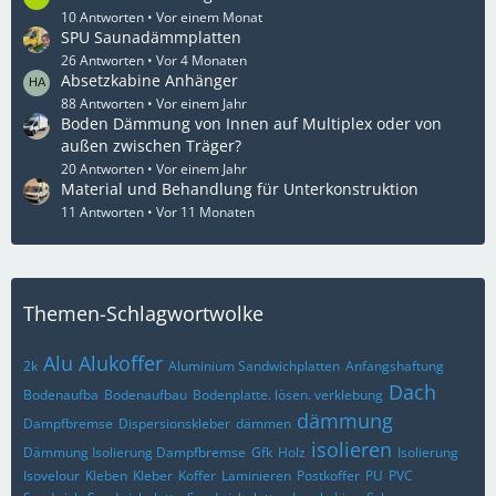
10 Antworten
Vor einem Monat
SPU Saunadämmplatten
26 Antworten
Vor 4 Monaten
Absetzkabine Anhänger
88 Antworten
Vor einem Jahr
Boden Dämmung von Innen auf Multiplex oder von
außen zwischen Träger?
20 Antworten
Vor einem Jahr
Material und Behandlung für Unterkonstruktion
11 Antworten
Vor 11 Monaten
Themen-Schlagwortwolke
Alu
Alukoffer
2k
Aluminium Sandwichplatten
Anfangshaftung
Dach
Bodenaufba
Bodenaufbau
Bodenplatte. lösen. verklebung
dämmung
Dampfbremse
Dispersionskleber
dämmen
isolieren
Dämmung Isolierung Dampfbremse
Gfk
Holz
Isolierung
Isovelour
Kleben
Kleber
Koffer
Laminieren
Postkoffer
PU
PVC