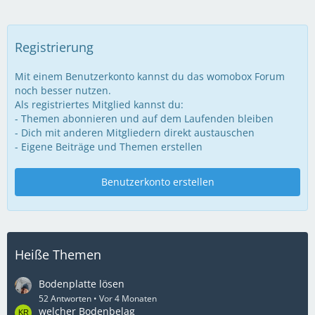
Registrierung
Mit einem Benutzerkonto kannst du das womobox Forum
noch besser nutzen.
Als registriertes Mitglied kannst du:
- Themen abonnieren und auf dem Laufenden bleiben
- Dich mit anderen Mitgliedern direkt austauschen
- Eigene Beiträge und Themen erstellen
Benutzerkonto erstellen
Heiße Themen
Bodenplatte lösen
52 Antworten
Vor 4 Monaten
welcher Bodenbelag