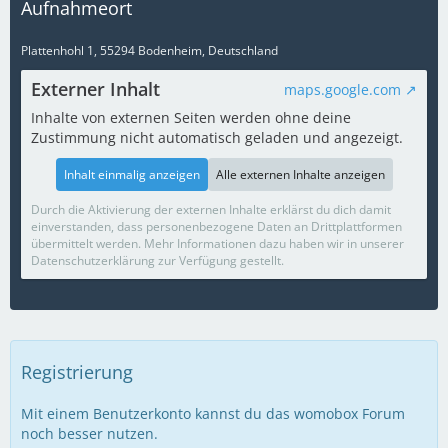
Aufnahmeort
Plattenhohl 1, 55294 Bodenheim, Deutschland
Externer Inhalt
maps.google.com
Inhalte von externen Seiten werden ohne deine
Zustimmung nicht automatisch geladen und angezeigt.
Inhalt einmalig anzeigen
Alle externen Inhalte anzeigen
Durch die Aktivierung der externen Inhalte erklärst du dich damit
einverstanden, dass personenbezogene Daten an Drittplattformen
übermittelt werden. Mehr Informationen dazu haben wir in unserer
Datenschutzerklärung zur Verfügung gestellt.
Registrierung
Mit einem Benutzerkonto kannst du das womobox Forum
noch besser nutzen.