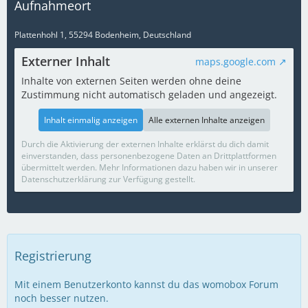
Aufnahmeort
Plattenhohl 1, 55294 Bodenheim, Deutschland
Externer Inhalt
maps.google.com
Inhalte von externen Seiten werden ohne deine
Zustimmung nicht automatisch geladen und angezeigt.
Inhalt einmalig anzeigen
Alle externen Inhalte anzeigen
Durch die Aktivierung der externen Inhalte erklärst du dich damit
einverstanden, dass personenbezogene Daten an Drittplattformen
übermittelt werden. Mehr Informationen dazu haben wir in unserer
Datenschutzerklärung zur Verfügung gestellt.
Registrierung
Mit einem Benutzerkonto kannst du das womobox Forum
noch besser nutzen.