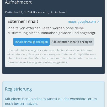
Aufnahmeort
Plattenhohl 1, 55294 Bodenheim, Deutschland
Externer Inhalt
maps.google.com
Inhalte von externen Seiten werden ohne deine
Zustimmung nicht automatisch geladen und angezeigt.
Inhalt einmalig anzeigen
Alle externen Inhalte anzeigen
Durch die Aktivierung der externen Inhalte erklärst du dich damit
einverstanden, dass personenbezogene Daten an Drittplattformen
übermittelt werden. Mehr Informationen dazu haben wir in unserer
Datenschutzerklärung zur Verfügung gestellt.
Registrierung
Mit einem Benutzerkonto kannst du das womobox Forum
noch besser nutzen.