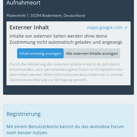
Aufnahmeort
Plattenhohl 1, 55294 Bodenheim, Deutschland
Externer Inhalt
maps.google.com
Inhalte von externen Seiten werden ohne deine
Zustimmung nicht automatisch geladen und angezeigt.
Inhalt einmalig anzeigen
Alle externen Inhalte anzeigen
Durch die Aktivierung der externen Inhalte erklärst du dich damit
einverstanden, dass personenbezogene Daten an Drittplattformen
übermittelt werden. Mehr Informationen dazu haben wir in unserer
Datenschutzerklärung zur Verfügung gestellt.
Registrierung
Mit einem Benutzerkonto kannst du das womobox Forum
noch besser nutzen.