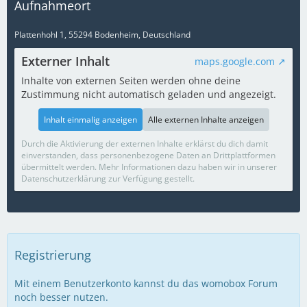
Aufnahmeort
Plattenhohl 1, 55294 Bodenheim, Deutschland
Externer Inhalt
maps.google.com
Inhalte von externen Seiten werden ohne deine
Zustimmung nicht automatisch geladen und angezeigt.
Inhalt einmalig anzeigen
Alle externen Inhalte anzeigen
Durch die Aktivierung der externen Inhalte erklärst du dich damit
einverstanden, dass personenbezogene Daten an Drittplattformen
übermittelt werden. Mehr Informationen dazu haben wir in unserer
Datenschutzerklärung zur Verfügung gestellt.
Registrierung
Mit einem Benutzerkonto kannst du das womobox Forum
noch besser nutzen.