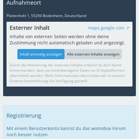
Aufnahmeort
Plattenhohl 1, 55294 Bodenheim, Deutschland
Externer Inhalt
maps.google.com
Inhalte von externen Seiten werden ohne deine
Zustimmung nicht automatisch geladen und angezeigt.
Inhalt einmalig anzeigen
Alle externen Inhalte anzeigen
Durch die Aktivierung der externen Inhalte erklärst du dich damit
einverstanden, dass personenbezogene Daten an Drittplattformen
übermittelt werden. Mehr Informationen dazu haben wir in unserer
Datenschutzerklärung zur Verfügung gestellt.
Registrierung
Mit einem Benutzerkonto kannst du das womobox Forum
noch besser nutzen.