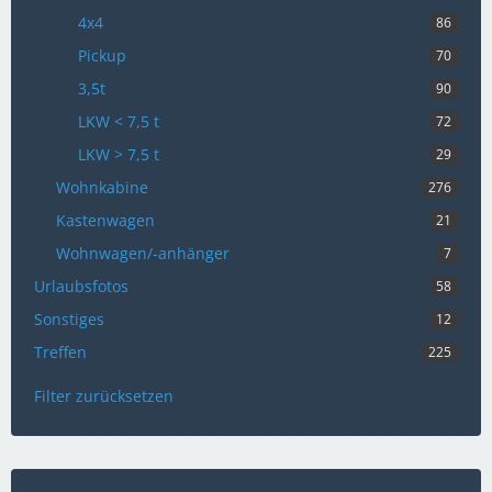
4x4
86
Pickup
70
3,5t
90
LKW < 7,5 t
72
LKW > 7,5 t
29
Wohnkabine
276
Kastenwagen
21
Wohnwagen/-anhänger
7
Urlaubsfotos
58
Sonstiges
12
Treffen
225
Filter zurücksetzen