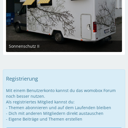
Sonnenschutz II
30. Juli 2024 um 12:07
Registrierung
Mit einem Benutzerkonto kannst du das womobox Forum
noch besser nutzen.
Als registriertes Mitglied kannst du:
- Themen abonnieren und auf dem Laufenden bleiben
- Dich mit anderen Mitgliedern direkt austauschen
- Eigene Beiträge und Themen erstellen