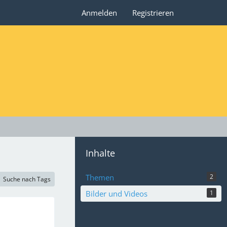
Anmelden
Registrieren
Inhalte
Themen
2
Suche nach Tags
Bilder und Videos
1