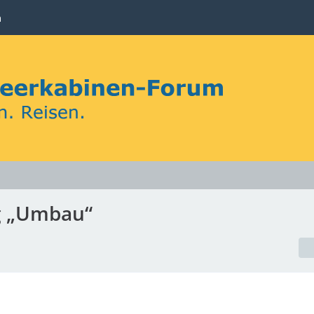
n
ag „Umbau“