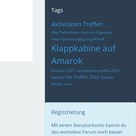
Tags
Aktivitäten Treffen
Alko Tiefrahmen
Auch ein Eigenbau
https://photos.app.goo.gl/K3mR
Klappkabine auf
Amarok
Kroatien 2021
Leerkabinen treffen 2023
Treffen 2022
Sprinter 906
Umbau
Weites Land
Registrierung
Mit einem Benutzerkonto kannst du
das womobox Forum noch besser