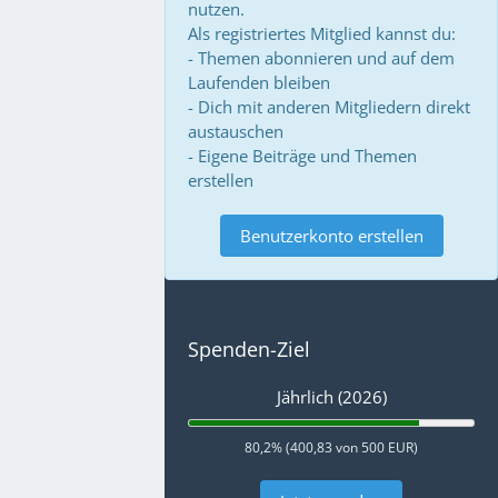
nutzen.
Als registriertes Mitglied kannst du:
- Themen abonnieren und auf dem
Laufenden bleiben
- Dich mit anderen Mitgliedern direkt
austauschen
- Eigene Beiträge und Themen
erstellen
Benutzerkonto erstellen
Spenden-Ziel
Jährlich (2026)
80,2% (400,83 von 500 EUR)