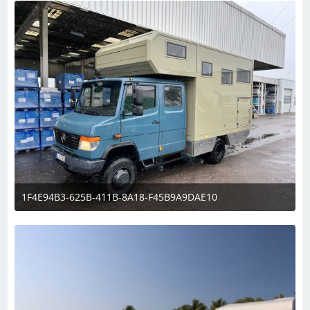
1F4E94B3-625B-411B-8A18-F45B9A9DAE10
14. Februar 2023 um 20:06
2