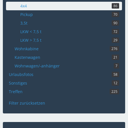
4x4
86
Pickup
70
3,5t
90
LKW < 7,5 t
72
LKW > 7,5 t
29
Wohnkabine
276
Kastenwagen
21
Wohnwagen/-anhänger
7
Urlaubsfotos
58
Sonstiges
12
Treffen
225
Filter zurücksetzen