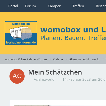
Portal
Forum
Camper
Treffen
Reise
womobox & Leerkabinen-Forum
Galerie
Alben von Achim.world
Mein Schätzchen
Achim.world
14. Februar 2023 um 20:0