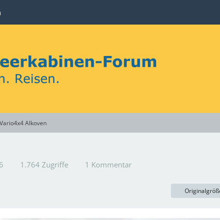
n
Vario4x4 Alkoven
6
1.764 Zugriffe
1 Kommentar
Originalgröß