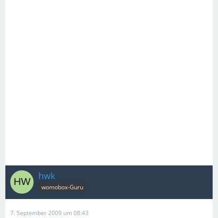
hwk
womobox-Guru
7. September 2009 um 08:43