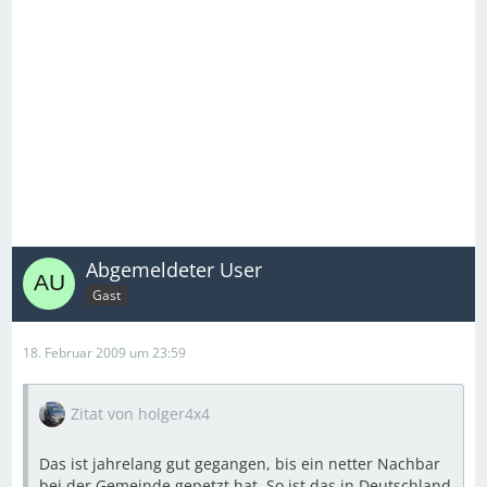
Darf man das eigentlich mit Wohnmobilen?
Nein, wohl aber mit LKW und Ladung, wobei Steuer
manchmal und Versicherung immer bei Womos billiger
sind.
Abgemeldeter User
Gast
18. Februar 2009 um 23:59
Zitat von holger4x4
Das ist jahrelang gut gegangen, bis ein netter Nachbar
bei der Gemeinde gepetzt hat. So ist das in Deutschland