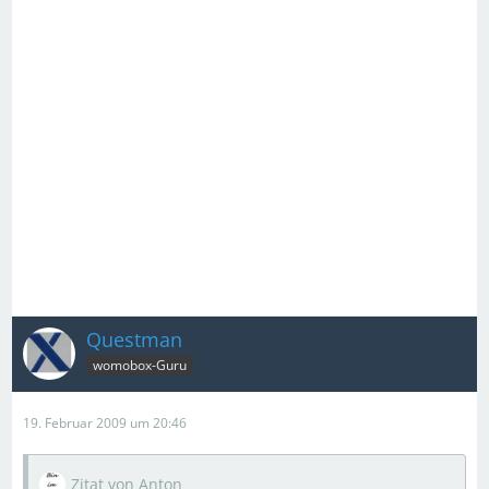
Questman
womobox-Guru
19. Februar 2009 um 20:46
Zitat von Anton