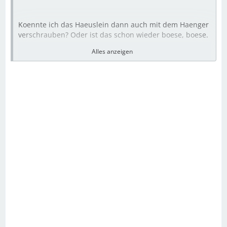
Koennte ich das Haeuslein dann auch mit dem Haenger
verschrauben? Oder ist das schon wieder boese, boese.
Alles anzeigen
Nö. wenn du Schrauben als Ladungssicherung und
vielleicht einen Symbolgurt verwendest, ist das ok, nur
solltest Du jederzeit und flott dem Kontollemann den
Schraubenschlüssel zum Lösen präsentieren
können....hihihi
Zulassungsversuch als Wohnwagen ....Bitte versteh, ich
habe keine Ahnung von all dem. Warum wuerde das
Probleme geben?
Na, dann ist das ein Kraftfahrzeuganhänger und der
braucht dann ne Typprüfung, u.U. mit
Festigkeitsprüfung, Ne Gasprüfung, ein offener Kamin
müßte vom Schornsteinfeger abgenommen werden
usw. usw. Hast Du mit Ladung nicht.