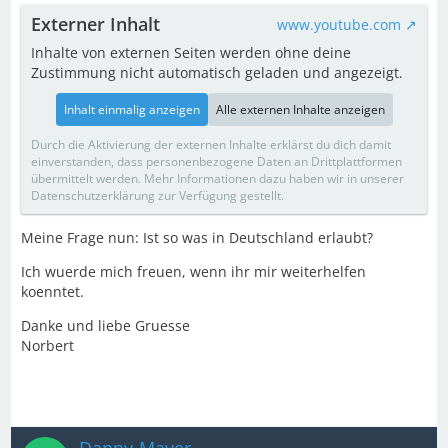
Externer Inhalt
www.youtube.com
Inhalte von externen Seiten werden ohne deine
Zustimmung nicht automatisch geladen und angezeigt.
Inhalt einmalig anzeigen
Alle externen Inhalte anzeigen
Durch die Aktivierung der externen Inhalte erklärst du dich damit
einverstanden, dass personenbezogene Daten an Drittplattformen
übermittelt werden. Mehr Informationen dazu haben wir in unserer
Datenschutzerklärung zur Verfügung gestellt.
Meine Frage nun: Ist so was in Deutschland erlaubt?
Ich wuerde mich freuen, wenn ihr mir weiterhelfen
koenntet.
Danke und liebe Gruesse
Norbert