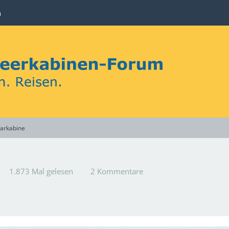
n
carkabine
1.873 Mal gelesen
2 Kommentare