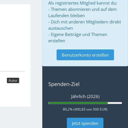
Als registriertes Mitglied kannst du:
- Themen abonnieren und auf dem
Laufenden bleiben
- Dich mit anderen Mitgliedern direkt
austauschen
- Eigene Beiträge und Themen
erstellen
Benutzerkonto erstellen
Autor
Spenden-Ziel
Jährlich (2026)
80,2% (400,83 von 500 EUR)
Jetzt spenden