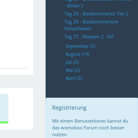
- Bilder !!
Tag 29 - Badezimmertür Teil 2
Tag 28 - Badezimmertüre
Holzarbeiten
Tag 27 - Klappen 2. Teil
September (5)
August (19)
Juli (3)
Mai (2)
April (3)
Registrierung
Mit einem Benutzerkonto kannst du
das womobox Forum noch besser
nutzen.