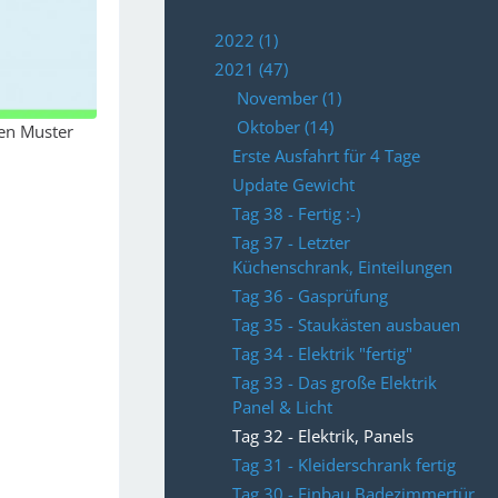
2022 (1)
2021 (47)
November (1)
Oktober (14)
hen Muster
Erste Ausfahrt für 4 Tage
Update Gewicht
Tag 38 - Fertig :-)
Tag 37 - Letzter
Küchenschrank, Einteilungen
Tag 36 - Gasprüfung
Tag 35 - Staukästen ausbauen
Tag 34 - Elektrik "fertig"
Tag 33 - Das große Elektrik
Panel & Licht
Tag 32 - Elektrik, Panels
Tag 31 - Kleiderschrank fertig
Tag 30 - Einbau Badezimmertür