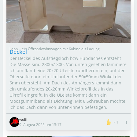
Lappi - ein Offroadwohnwagen mit Kabine als Ladung
Deckel
Der Deckel des Aufstiegsloch bzw Hubdaches entsteht
Die Masse sind 2300x1300. Von unten gesehen laminiere
ich am Rand eine 20x20 ULeiste rundherum ein, auf der
Oberseite dann ein Umlaufender 50x50mm Winkel der
6mm übersteht. Am Dach des Anhängers kommt dann
ein umlaufendes 20x20mm Winkelprofil das in das
UProfil eingreift. in die ULeiste kommt dann ein
Moosgummiband als Dichtung. Mit 6 Schrauben möchte
ich das Dach dann von unten/innen befestigen.
woifi
1
1
9. August 2025 um 15:17