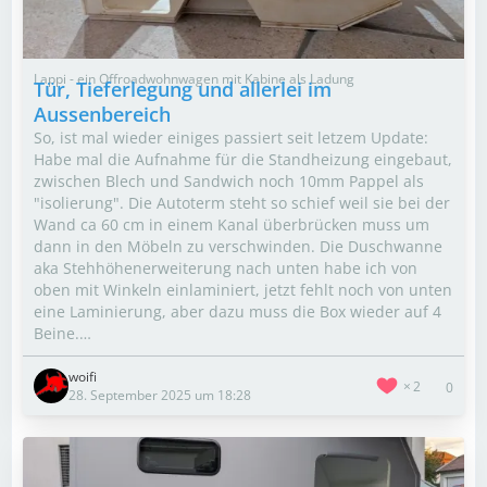
Lappi - ein Offroadwohnwagen mit Kabine als Ladung
Tür, Tieferlegung und allerlei im
Aussenbereich
So, ist mal wieder einiges passiert seit letzem Update:
Habe mal die Aufnahme für die Standheizung eingebaut,
zwischen Blech und Sandwich noch 10mm Pappel als
"isolierung". Die Autoterm steht so schief weil sie bei der
Wand ca 60 cm in einem Kanal überbrücken muss um
dann in den Möbeln zu verschwinden. Die Duschwanne
aka Stehhöhenerweiterung nach unten habe ich von
oben mit Winkeln einlaminiert, jetzt fehlt noch von unten
eine Laminierung, aber dazu muss die Box wieder auf 4
Beine.…
woifi
2
0
28. September 2025 um 18:28