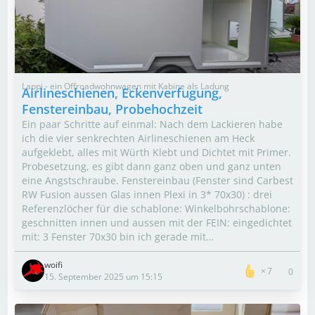
Lappi - ein Offroadwohnwagen mit Kabine als Ladung
Airlineschienen, Eckenverfugung,
Fenstereinbau, Probehochzeit
Ein paar Schritte auf einmal: Nach dem Lackieren habe
ich die vier senkrechten Airlineschienen am Heck
aufgeklebt, alles mit Würth Klebt und Dichtet mit Primer.
Probesetzung, es gibt dann ganz oben und ganz unten
eine Angstschraube. Fenstereinbau (Fenster sind Carbest
RW Fusion aussen Glas innen Plexi in 3* 70x30) : drei
Referenzlöcher für die schablone: Winkelbohrschablone:
geschnitten innen und aussen mit der FEIN: eingedichtet
mit: 3 Fenster 70x30 bin ich gerade mit…
woifi
7
0
15. September 2025 um 15:15