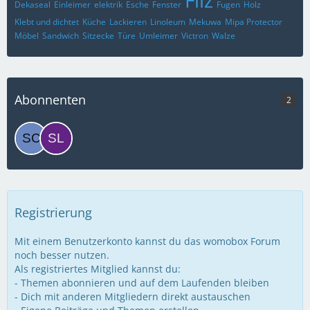
Dekaseal
Einleimer
elektrik
Esche
Fenster
Fugen
Holz
Klebt und dichtet
Küche
Lackieren
Linoleum
Mekuwa
Mipa Protector
Möbel
Sandwich
Sitzecke
Türe
Umleimer
Victron
Walze
Abonnenten
2
Registrierung
Mit einem Benutzerkonto kannst du das womobox Forum
noch besser nutzen.
Als registriertes Mitglied kannst du:
- Themen abonnieren und auf dem Laufenden bleiben
- Dich mit anderen Mitgliedern direkt austauschen