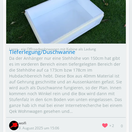
Lappi - ein Offroadwohnwagen mit Kabine als Ladung
Tieferlegung/Duschwanne
Da der Anhänger nur eine Stehhöhe von 150cm hat gibt
es im vorderen Bereich einen tiefergelegten Bereich der
die Stehhöhe auf ca 173cm bzw 178cm im
Hubdachbereich hebt. Diese Box aus 40mm Material ist
auf Gehrung geschnitte und an Aussenkanten gefast. Sie
wird auch als Duschwanne fungieren, so der Plan. Innen
kommen noch Winkel rein und die Box wird dann mit
Stufenfalz in den 6cm Boden von unten eingelassen. Das
ganze hab ich mal bei einer Internetrecherche bei einem
Qek Wohnwagen gesehen und…
woifi
2
0
9. August 2025 um 15:06