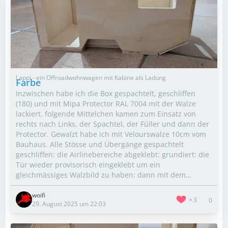
Lappi - ein Offroadwohnwagen mit Kabine als Ladung
Farbe
Inzwischen habe ich die Box gespachtelt, geschliffen
(180) und mit Mipa Protector RAL 7004 mit der Walze
lackiert. folgende Mittelchen kamen zum Einsatz von
rechts nach Links, der Spachtel, der Füller und dann der
Protector. Gewalzt habe ich mit Velourswalze 10cm vom
Bauhaus. Alle Stösse und Übergänge gespachtelt
geschliffen: die Airlinebereiche abgeklebt: grundiert: die
Tür wieder provisorisch eingeklebt um ein
gleichmässiges Walzbild zu haben: dann mit dem…
woifi
3
0
29. August 2025 um 22:03