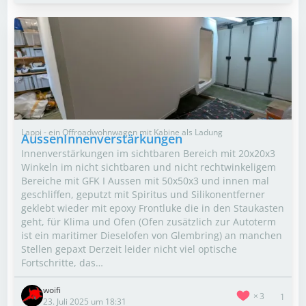
Lappi - ein Offroadwohnwagen mit Kabine als Ladung
AussenInnenverstärkungen
Innenverstärkungen im sichtbaren Bereich mit 20x20x3
Winkeln im nicht sichtbaren und nicht rechtwinkeligem
Bereiche mit GFK I Aussen mit 50x50x3 und innen mal
geschliffen, geputzt mit Spiritus und Silikonentferner
geklebt wieder mit epoxy Frontluke die in den Staukasten
geht, für Klima und Ofen (Ofen zusätzlich zur Autoterm
ist ein maritimer Dieselofen von Glembring) an manchen
Stellen gepaxt Derzeit leider nicht viel optische
Fortschritte, das…
woifi
3
1
23. Juli 2025 um 18:31