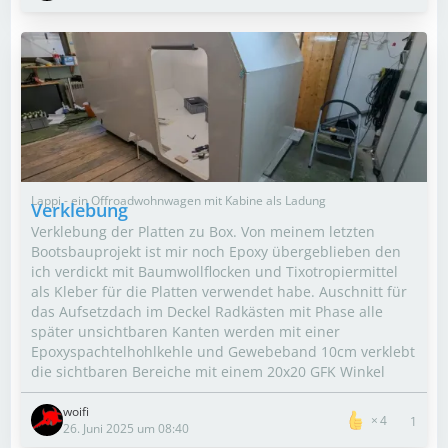
Lappi - ein Offroadwohnwagen mit Kabine als Ladung
Verklebung
Verklebung der Platten zu Box. Von meinem letzten
Bootsbauprojekt ist mir noch Epoxy übergeblieben den
ich verdickt mit Baumwollflocken und Tixotropiermittel
als Kleber für die Platten verwendet habe. Auschnitt für
das Aufsetzdach im Deckel Radkästen mit Phase alle
später unsichtbaren Kanten werden mit einer
Epoxyspachtelhohlkehle und Gewebeband 10cm verklebt
die sichtbaren Bereiche mit einem 20x20 GFK Winkel
woifi
4
1
26. Juni 2025 um 08:40