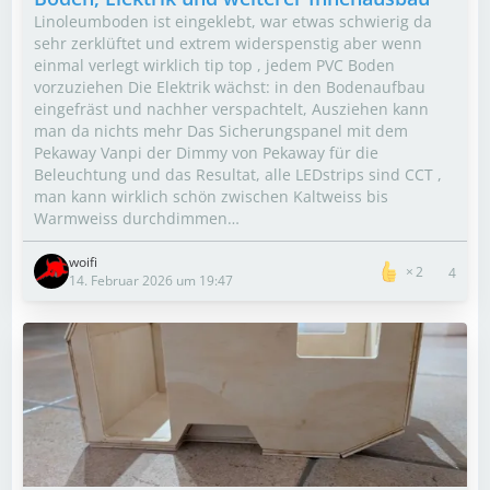
Linoleumboden ist eingeklebt, war etwas schwierig da
sehr zerklüftet und extrem widerspenstig aber wenn
einmal verlegt wirklich tip top , jedem PVC Boden
vorzuziehen Die Elektrik wächst: in den Bodenaufbau
eingefräst und nachher verspachtelt, Ausziehen kann
man da nichts mehr Das Sicherungspanel mit dem
Pekaway Vanpi der Dimmy von Pekaway für die
Beleuchtung und das Resultat, alle LEDstrips sind CCT ,
man kann wirklich schön zwischen Kaltweiss bis
Warmweiss durchdimmen…
woifi
2
4
14. Februar 2026 um 19:47