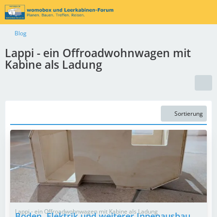
Blog
Lappi - ein Offroadwohnwagen mit
Kabine als Ladung
Sortierung
Lappi - ein Offroadwohnwagen mit Kabine als Ladung
Boden, Elektrik und weiterer Innenausbau