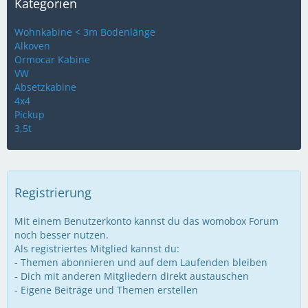
Kategorien
Wohnkabine < 3m Bodenlänge
Alkoven
Ormocar Kabine
VW
Absetzkabine
4x4
Pickup
3,5t
Registrierung
Mit einem Benutzerkonto kannst du das womobox Forum
noch besser nutzen.
Als registriertes Mitglied kannst du:
- Themen abonnieren und auf dem Laufenden bleiben
- Dich mit anderen Mitgliedern direkt austauschen
- Eigene Beiträge und Themen erstellen