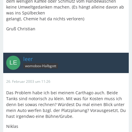
dem wenigen Kaffee oder Schmutz vom Händewaschen
keine Umweltgedanken machen. (Es hängt alleine davon ab
was ins Spülbecken
gelangt, Chemie hat da nichts verloren)
Gruß Christian
leer
womobox-Halbgott
26. Februar 2003 um 11:26
Das Problem habe ich bei meinem Carthago auch. Beide
Tanks sind notorisch zu klein. Mit was für Kosten muss ich
denn bei sowas rechnen? Würdest Du mal einen Blick unter
mein Auto werfen bzgl. der Platzplanung? Vorausgesetzt, Du
hast irgendwo eine Bühne/Grube.
Niklas